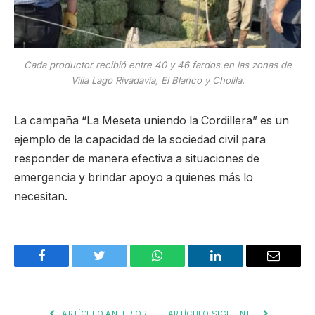
Cada productor recibió entre 40 y 46 fardos en las zonas de
Villa Lago Rivadavia, El Blanco y Cholila.
La campaña “La Meseta uniendo la Cordillera” es un
ejemplo de la capacidad de la sociedad civil para
responder de manera efectiva a situaciones de
emergencia y brindar apoyo a quienes más lo
necesitan.
Facebook
Twitter
WhatsApp
LinkedIn
Email
ARTÍCULO ANTERIOR
ARTÍCULO SIGUIENTE