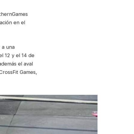
outhernGames
ación en el
r a una
l 12 y el 14 de
además el aval
s CrossFit Games,