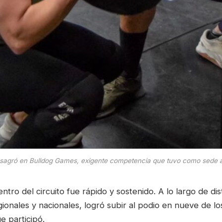
sagró en Bulldog Games, exigente competencia que tuvo como sede a l
ntro del circuito fue rápido y sostenido. A lo largo de dis
ionales y nacionales, logró subir al podio en nueve de l
e participó.