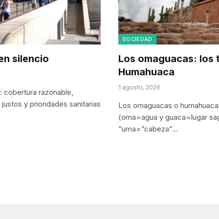
SOCIEDAD
en silencio
Los omaguacas: los 
Humahuaca
1 agosto, 2026
: cobertura razonable,
justos y prioridades sanitarias
Los omaguacas o humahuacas 
(oma=agua y guaca=lugar sag
“uma=”cabeza”…