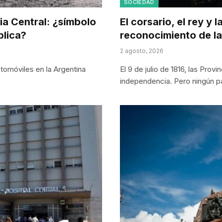
SOCIEDAD
ia Central: ¿símbolo
El corsario, el rey y 
blica?
reconocimiento de l
2 agosto, 2026
utomóviles en la Argentina
El 9 de julio de 1816, las Prov
independencia. Pero ningún p