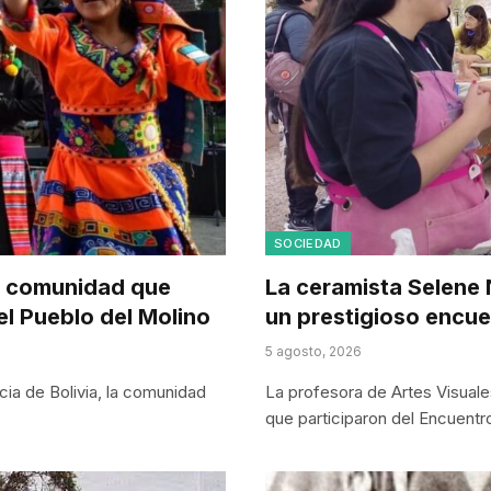
SOCIEDAD
una comunidad que
La ceramista Selene 
el Pueblo del Molino
un prestigioso encue
5 agosto, 2026
a de Bolivia, la comunidad
La profesora de Artes Visuale
que participaron del Encuent