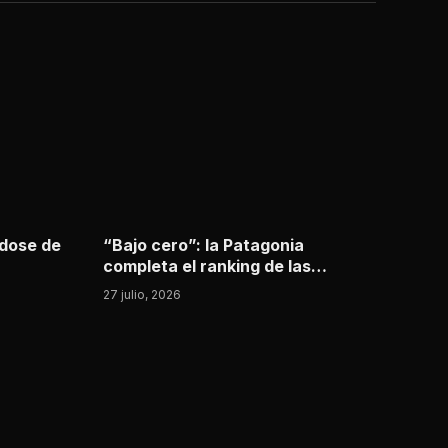
ndose de
“Bajo cero”: la Patagonia
completa el ranking de las
ciudades más frías del país y
27 julio, 2026
Tierra del Fuego roza los -14°C