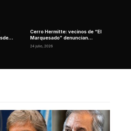
:
Cerro Hermitte: vecinos de “El
esde
Marquesado” denuncian
abandono por parte del municipio
24 julio, 2026