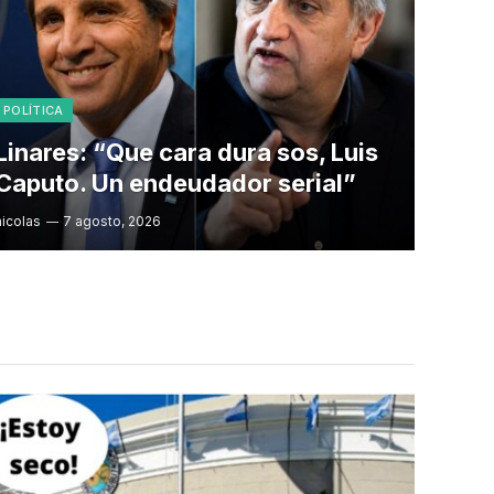
POLÍTICA
Linares: “Que cara dura sos, Luis
Caputo. Un endeudador serial”
nicolas
7 agosto, 2026