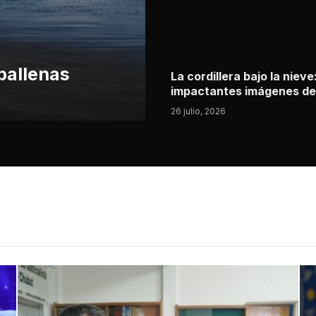
ballenas
La cordillera bajo la nieve
impactantes imágenes d
Lago Puelo
26 julio, 2026