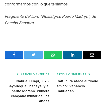
conformarnos con lo que teníamos.
Fragmento del libro “Nostálgico Puerto Madryn”, de
Pancho Sanabra
Facebook
Twitter
WhatsApp
LinkedIn
Email
ARTÍCULO ANTERIOR
ARTÍCULO SIGUIENTE
Nahuel Huapi, 1875:
Calfucurá ataca al “indio
Sayhueque, Inacayal y el
amigo” Venancio
perito Moreno. Primera
Cañuepán
campaña militar de Los
Andes