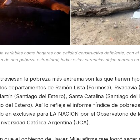
de variables como hogares con calidad constructiva deficiente, con a
lan de una pobreza estructural; todas estas carencias dejan marcas en 
atraviesan la pobreza más extrema son las que tienen hijo
 los departamentos de Ramón Lista (Formosa), Rivadavia (
rtín (Santiago del Estero), Santa Catalina (Santiago del 
o del Estero). Así lo refleja el informe “Índice de pobrez
do en exclusiva para LA NACION por el Observatorio de l
niversidad Católica Argentina (UCA).
 que el gobierno de Javier Milei afirma que logró sacar 