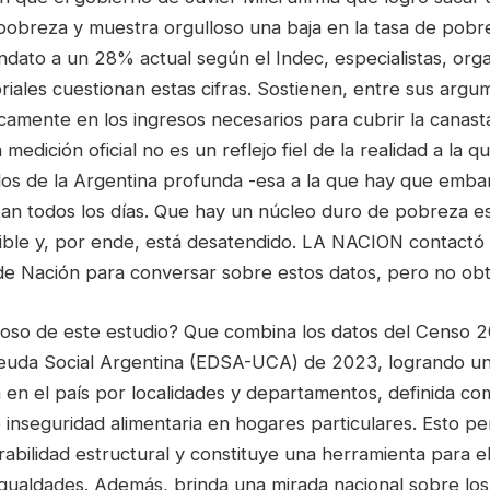
 pobreza y muestra orgulloso una baja en la tasa de pob
andato a un 28% actual según el Indec, especialistas, org
oriales cuestionan estas cifras. Sostienen, entre sus argu
amente en los ingresos necesarios para cubrir la canasta
medición oficial no es un reflejo fiel de la realidad a la 
os de la Argentina profunda -esa a la que hay que emba
ntan todos los días. Que hay un núcleo duro de pobreza e
sible y, por ende, está desatendido. LA NACION contactó 
e Nación para conversar sobre estos datos, pero no ob
oso de este estudio? Que combina los datos del Censo 20
euda Social Argentina (EDSA-UCA) de 2023, logrando un
en el país por localidades y departamentos, definida com
inseguridad alimentaria en hogares particulares. Esto per
abilidad estructural y constituye una herramienta para el 
sigualdades. Además, brinda una mirada nacional sobre los