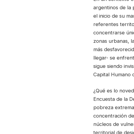
argentinos de la
el inicio de su m
referentes territ
concentrarse únic
zonas urbanas, la 
más desfavorecid
llegar- se enfre
sigue siendo invi
Capital Humano d
¿Qué es lo noved
Encuesta de la D
pobreza extrema 
concentración de 
núcleos de vulner
territorial de de