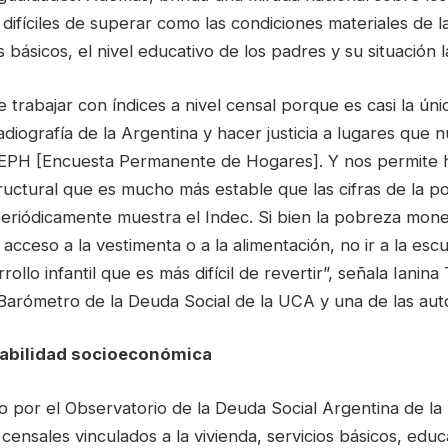
difíciles de superar como las condiciones materiales de la
s básicos, el nivel educativo de los padres y su situación l
 trabajar con índices a nivel censal porque es casi la ún
diografía de la Argentina y hacer justicia a lugares que 
 EPH [Encuesta Permanente de Hogares]. Y nos permite h
uctural que es mucho más estable que las cifras de la p
eriódicamente muestra el Indec. Si bien la pobreza mone
 acceso a la vestimenta o a la alimentación, no ir a la esc
ollo infantil que es más difícil de revertir”, señala Ianina
Barómetro de la Deuda Social de la UCA y una de las auto
rabilidad socioeconómica
ado por el Observatorio de la Deuda Social Argentina de 
censales vinculados a la vivienda, servicios básicos, edu