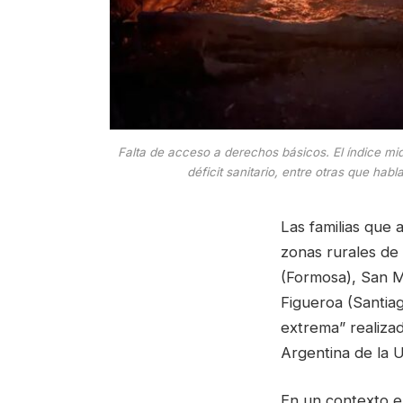
Falta de acceso a derechos básicos. El índice mi
déficit sanitario, entre otras que hab
Las familias que 
zonas rurales de
(Formosa), San Ma
Figueroa (Santiag
extrema” realiza
Argentina de la U
En un contexto en