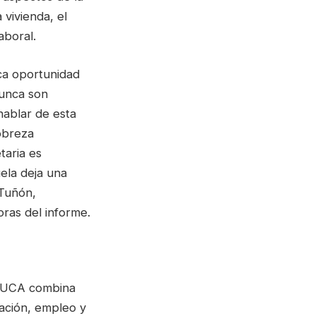
 vivienda, el
aboral.
ica oportunidad
nunca son
ablar de esta
obreza
taria es
uela deja una
 Tuñón,
ras del informe.
la UCA combina
cación, empleo y