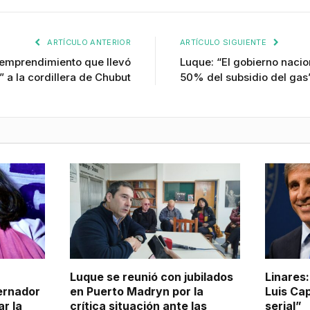
ARTÍCULO ANTERIOR
ARTÍCULO SIGUIENTE
l emprendimiento que llevó
Luque: “El gobierno nacion
o” a la cordillera de Chubut
50% del subsidio del gas
Luque se reunió con jubilados
Linares
ernador
en Puerto Madryn por la
Luis Ca
r la
crítica situación ante las
serial”