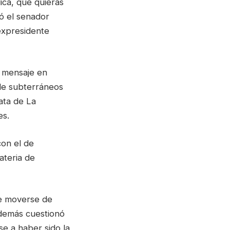
lica, que quieras
zó el senador
 expresidente
n mensaje en
 de subterráneos
ata de La
es.
con el de
ateria de
de moverse de
además cuestionó
e a haber sido la