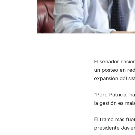
El senador nacion
un posteo en rede
expansión del si
“Pero Patricia, h
la gestión es mala
El tramo más fuer
presidente Javier