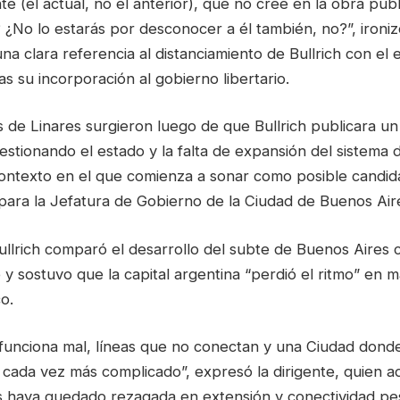
te (el actual, no el anterior), que no cree en la obra púb
 ¿No lo estarás por desconocer a él también, no?”, ironi
a clara referencia al distanciamiento de Bullrich con el
as su incorporación al gobierno libertario.
s de Linares surgieron luego de que Bullrich publicara u
estionando el estado y la falta de expansión del sistema
ontexto en el que comienza a sonar como posible candid
para la Jefatura de Gobierno de la Ciudad de Buenos Air
ullrich comparó el desarrollo del subte de Buenos Aires 
 y sostuvo que la capital argentina “perdió el ritmo” en m
o.
 funciona mal, líneas que no conectan y una Ciudad don
 cada vez más complicado”, expresó la dirigente, quien 
 haya quedado rezagada en extensión y conectividad pes