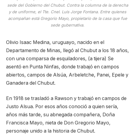
sede del Gobierno del Chubut. Contra la columna de la derecha
y de uniforme, el Tte. Cnel. Luis Jorge Fontana. Entre quienes
acompañan está Gregorio Mayo, propietario de la casa que fue
sede gubernativa.
Olivio Isaac Medina, uruguayo, nacido en el
Departamento de Minas, llegó al Chubut a los 18 años,
con una comparsa de esquiladores, (a tijera) Se
asentó en Punta Ninfas, donde trabajó en campos
abiertos, campos de Alsúa, Arbeletche, Panei, Epele y
Ganadera del Chubut.
En 1918 se trasladó a Rawson y trabajó en campos de
Justo Alsua. Por esos años conoció a quien sería,
años más tarde, su abnegada compañera, Doña
Francisca Mayo, nieta de Don Gregorio Mayo,
personaje unido a la historia de Chubut.