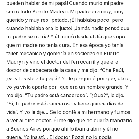
pueden hablar de mi papá! Cuando murió mi padre
cerró todo Puerto Madryn. Mi padre era muy, muy
querido y muy res- petado. ¡Él hablaba poco, pero
cuando hablaba era lo justo! ¡Jamás nadie pensó que
mi padre se moría! Y él murió desde el día que supo
que mi madre no tenía cura. En esa época yo tenía
taller mecánico y gomería en sociedad en Puerto
Madryn y vino el doctor del ferrocarril y que era
doctor de cabecera de la casa y me dijo: “Che Raúl,
¿vos lo viste a tu papá? Yo le pregunté por qué; claro,
yo ya vivía aparte por- que era un hombre grande. Y
me dijo: “Tu padre está canceroso”. “¿Qué?”, le dije.
“Sí, tu padre está canceroso y tiene quince días de
vida”. Y yo le dije… Se lo conté a mi hermano y fuimos
a ver al otro doctor. Él me dijo que no quería mandarlo
a Buenos Aires porque ahí lo iban a abrir y él no
quería. Yo insistí… El doctor Pozzi no lo podía