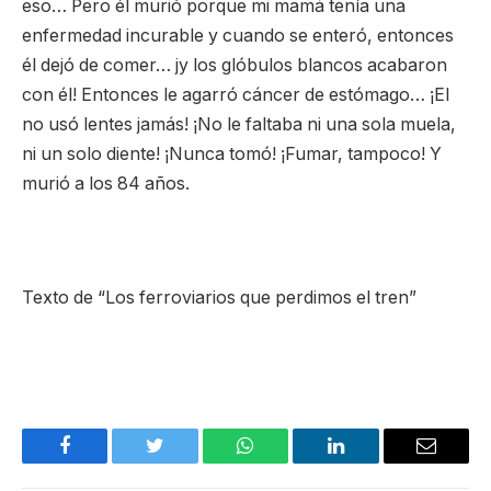
eso… Pero él murió porque mi mamá tenía una
enfermedad incurable y cuando se enteró, entonces
él dejó de comer… jy los glóbulos blancos acabaron
con él! Entonces le agarró cáncer de estómago… ¡El
no usó lentes jamás! ¡No le faltaba ni una sola muela,
ni un solo diente! ¡Nunca tomó! ¡Fumar, tampoco! Y
murió a los 84 años.
Texto de “Los ferroviarios que perdimos el tren”
Facebook
Twitter
WhatsApp
LinkedIn
Email