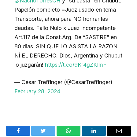
@NachoTorresCH
y “su casta” en Chubut:
Papelón completo =Juez usado en tema
Transporte, ahora para NO honrar las
deudas. Fallo Nulo x Juez Incompetente
Art.117 de la Const.Arg. De “SASTRE” en
80 dias. SIN QUE LO ASISTA LA RAZON
NÍ EL DERECHO. Dios, Argentina y Chubut
lo juzgarán!
https://t.co/9Kr4gZKImF
— César Treffinger (@CesarTreffinger)
February 28, 2024
Facebook
Twitter
WhatsApp
LinkedIn
Email