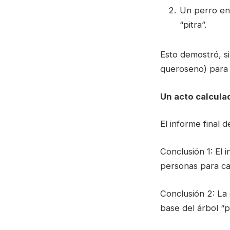
Un perro ent
“pitra”.
Esto demostró, si
queroseno) para in
Un acto calcula
El informe final d
Conclusión 1: El 
personas para ca
Conclusión 2: La 
base del árbol “p