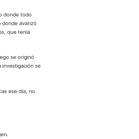
to donde todo
 a donde avanzó
os, que tenía
ego se originó
 investigación se
cas ese día, no
gen.