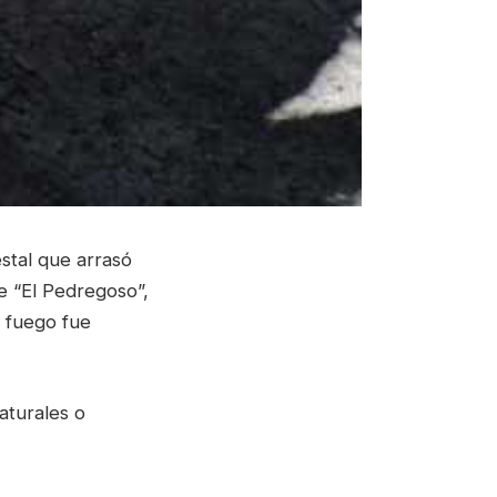
estal que arrasó
e “El Pedregoso”,
l fuego fue
aturales o