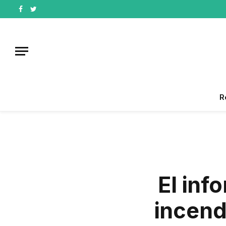
Facebook
Twitter
R
El inf
incend