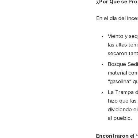
¿Por Qué se Pr
En el día del ince
Viento y seq
las altas t
secaron tant
Bosque Sedie
material com
“gasolina” q
La Trampa de
hizo que las
dividiendo e
al pueblo.
Encontraron el 