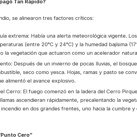
opagó Tan Rápido?
ndio, se alinearon tres factores críticos:
uía extrema: Había una alerta meteorológica vigente. Los
emperaturas (entre 20°C y 24°C) y la humedad bajísima (
o la vegetación que actuaron como un acelerador natural
nto: Después de un invierno de pocas lluvias, el bosque
bustible, seco como yesca. Hojas, ramas y pasto se convi
ue alimentó el avance explosivo.
l Cerro: El fuego comenzó en la ladera del Cerro Pirqu
 llamas ascendieran rápidamente, precalentando la vegeta
l incendio en dos grandes frentes, uno hacia la cumbre y 
“Punto Cero”