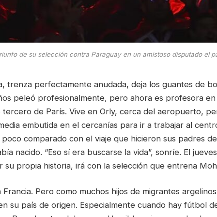
triunfo de su selección contra Paraguay en un amistoso disputado el 
a, trenza perfectamente anudada, deja los guantes de bo
ños peleó profesionalmente, pero ahora es profesora en
ito tercero de París. Vive en Orly, cerca del aeropuerto, p
edia embutida en el cercanías para ir a trabajar al centro
 poco comparado con el viaje que hicieron sus padres 
bía nacido. “Eso sí era buscarse la vida”, sonríe. El jueve
r su propia historia, irá con la selección que entrena M
Francia. Pero como muchos hijos de migrantes argelinos
en su país de origen. Especialmente cuando hay fútbol de