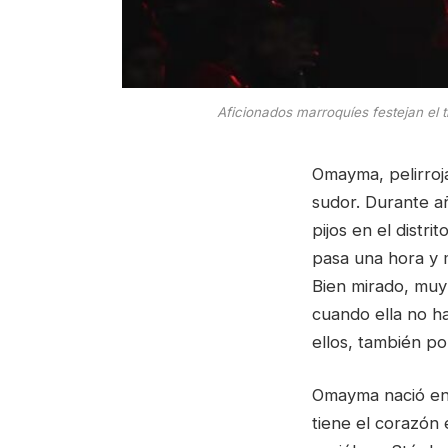
Aficionados marroquíes festejan el 
Omayma, pelirroj
sudor. Durante a
pijos en el distr
pasa una hora y m
Bien mirado, muy
cuando ella no ha
ellos, también po
Omayma nació en 
tiene el corazón 