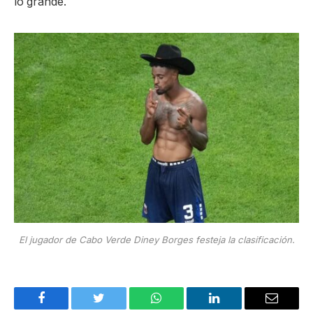
lo grande.
El jugador de Cabo Verde Diney Borges festeja la clasificación.
Facebook
Twitter
WhatsApp
LinkedIn
Email