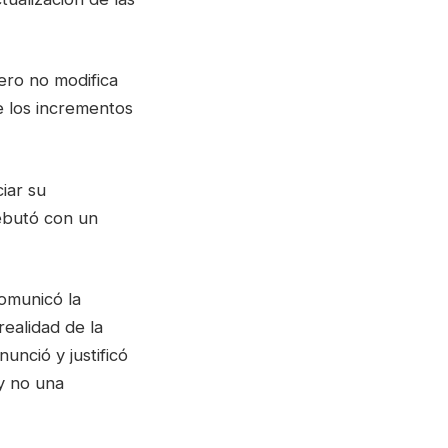
ero no modifica
e los incrementos
iar su
ebutó con un
comunicó la
realidad de la
unció y justificó
 y no una