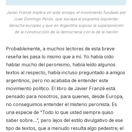
Javier Franzé explica en este ensayo el movimiento fundado por
Juan Domingo Perón, que escapa al esquema izquierda-
derecha europeo y que en Argentina supuso la superposición
de la construcción de la democracia con la de la nación
Probablemente, a muchos lectores de esta breve
reseña les pasa lo mismo que a mí. Yo había oído
hablar mucho del peronismo, había leído algunos
textos al respecto, había incluso preguntado a amigos
argentinos, pero no acababa de entender este
movimiento político. El libro de Javier Franzé está
pensado para nosotros, para quienes, desde Europa,
no conseguimos entender el misterio peronista. Es
una especie de “Todo lo que usted siempre quiso
saber sobre…”, pero lejos del estilo divulgativo de ese
tipo de textos, que a menudo resulta algo pedestre; el