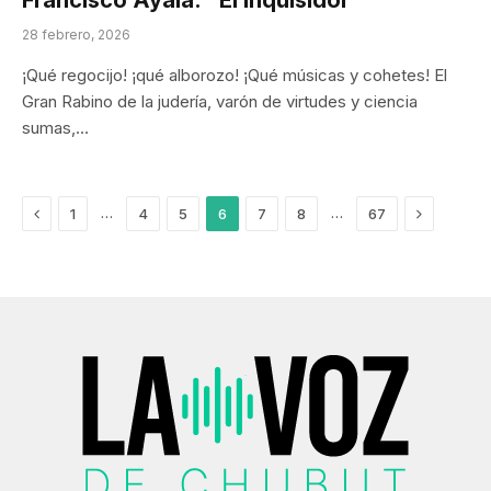
Francisco Ayala: “El inquisidor”
28 febrero, 2026
¡Qué regocijo! ¡qué alborozo! ¡Qué músicas y cohetes! El
Gran Rabino de la judería, varón de virtudes y ciencia
sumas,…
Anterior
Next
…
…
1
4
5
6
7
8
67