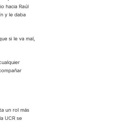
io hacia Raúl
ín y le daba
ue si le va mal,
cualquier
acompañar
ta un rol más
 la UCR se