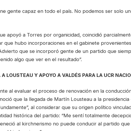
tiene gente capaz en todo el país. No podemos ser solo u
que apoyó a Torres por organicidad, coincidió parcialmen
ar que hubo incorporaciones en el gabinete proveniente
 “Advierto que se incorporó gente de un partido que siem
nido algo que ver en el resultado”.
A A LOUSTEAU Y APOYO A VALDÉS PARA LA UCR NACI
nte al evaluar el proceso de renovación en la conducción
noció que la llegada de Martín Lousteau a la presidencia
ndamente”, al considerar que su origen político vinculad
ntidad histórica del partido: “Me sentí totalmente decepc
neció al kirchnerismo no puede conducir al partido que