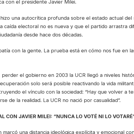
ca con el presidente Javier Milei.
izo una autocrítica profunda sobre el estado actual del 
 caída electoral no es nueva y que el partido arrastra di
ciudadanía desde hace dos décadas.
patía con la gente. La prueba está en cómo nos fue en la
 perder el gobierno en 2003 la UCR llegó a niveles histó
 recuperación solo será posible reactivando la vida militan
ruyendo el vínculo con la sociedad: “Hay que volver a te
arse de la realidad. La UCR no nació por casualidad”.
L CON JAVIER MILEI: “NUNCA LO VOTÉ NI LO VOTARÉ
marcó una distancia ideológica explícita y emocional con