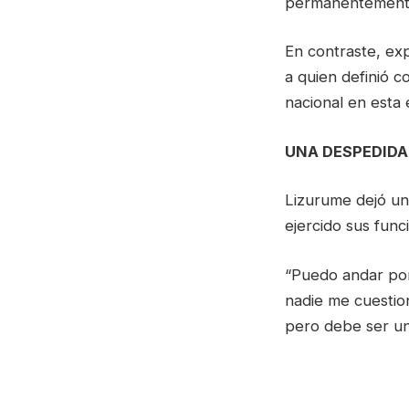
permanentemente 
En contraste, ex
a quien definió c
nacional en esta 
UNA DESPEDIDA E
Lizurume dejó un
ejercido sus func
“Puedo andar por 
nadie me cuestio
pero debe ser un