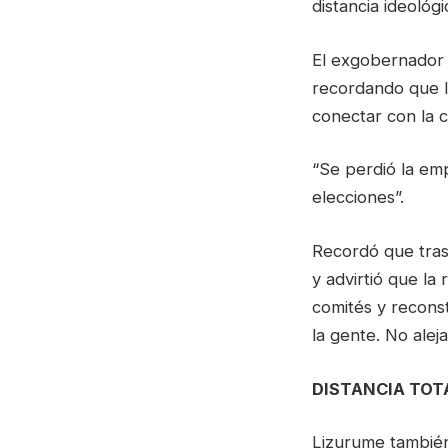
distancia ideológi
El exgobernador h
recordando que la
conectar con la 
“Se perdió la em
elecciones”.
Recordó que tras
y advirtió que la
comités y reconst
la gente. No alej
DISTANCIA TOTA
Lizurume también 