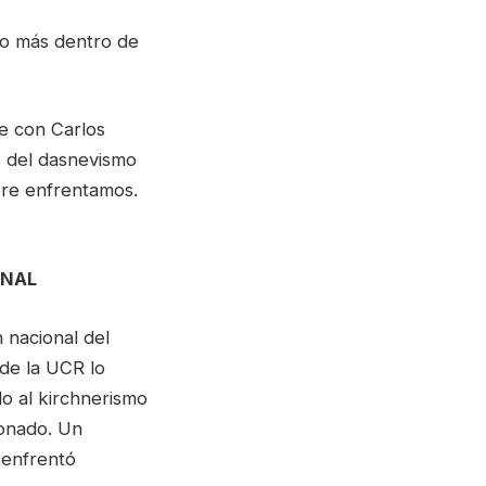
no más dentro de
te con Carlos
s del dasnevismo
pre enfrentamos.
ONAL
 nacional del
 de la UCR lo
o al kirchnerismo
ionado. Un
 enfrentó