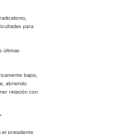
radicalismo,
ficultades para
s últimas
ricamente bajos,
te, abriendo
ner relación con
”
 el presidente