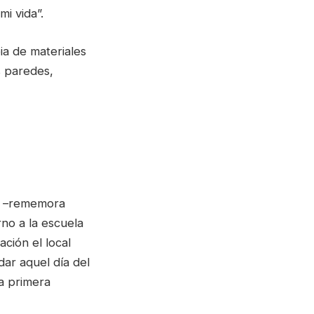
i vida”.
ia de materiales
s paredes,
7” –rememora
rno a la escuela
ción el local
dar aquel día del
a primera