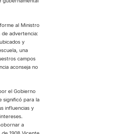
ede gubernamental
forme al Ministro
a de advertencia:
 ubicados y
escuela, una
nuestros campos
encia aconseja no
or el Gobierno
 significó para la
 influencias y
intereses.
sobornar a
o de 1908 Vicente