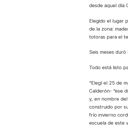
desde aquel día C
Elegido el lugar 
de la zona: mader
totoras para el t
Seis meses duró l
Todo está listo p
“Elegí el 25 de 
Calderón- “ese dí
y, en nombre del 
construido por su
frío invierno cor
escuela de este v