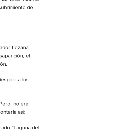
cubrimiento de
nador Lezana
saparición, el
ión.
despide a los
Pero, no era
ontarla así:
inado “Laguna del