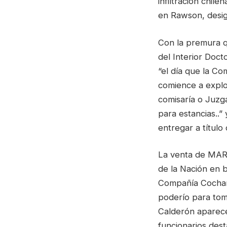
infiltración chil
en Rawson, desig
Con la premura qu
del Interior Doct
“el día que la C
comience a explot
comisaría o Juzg
para estancias..”
entregar a título
La venta de MA
de la Nación en b
Compañía Cochamó
poderío para tom
Calderón aparece
funcionarios des