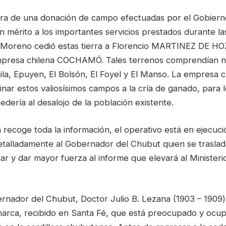
ra de una donación de campo efectuadas por el Gobierno
 mérito a los importantes servicios prestados durante la
e. Moreno cedió estas tierra a Florencio MARTINEZ DE HO
 empresa chilena COCHAMÓ. Tales terrenos comprendían 
lila, Epuyen, El Bolsón, El Foyel y El Manso. La empresa c
nar estos valiosísimos campos a la cría de ganado, para 
dería al desalojo de la población existente.
recoge toda la información, el operativo está en ejecuci
etalladamente al Gobernador del Chubut quien se traslada
icar y dar mayor fuerza al informe que elevará al Ministeri
rnador del Chubut, Doctor Julio B. Lezana (1903 – 1909
arca, recibido en Santa Fé, que está preocupado y ocup