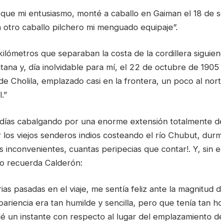
 que mi entusiasmo, monté a caballo en Gaiman el 18 de 
 otro caballo pilchero mi menguado equipaje”.
kilómetros que separaban la costa de la cordillera siguien
tana y, día inolvidable para mí, el 22 de octubre de 1905 
 de Cholila, emplazado casi en la frontera, un poco al nor
.”
días cabalgando por una enorme extensión totalmente d
r los viejos senderos indios costeando el río Chubut, dur
 inconvenientes, cuantas peripecias que contar!. Y, sin
lo recuerda Calderón:
ias pasadas en el viaje, me sentía feliz ante la magnitud d
pariencia era tan humilde y sencilla, pero que tenía tan h
ilé un instante con respecto al lugar del emplazamiento d