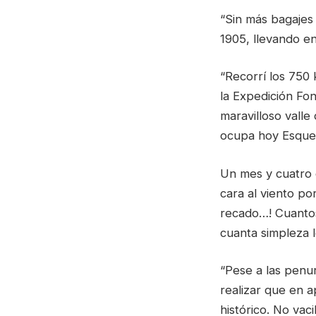
“Sin más bagajes
1905, llevando en
“Recorrí los 750 
la Expedición Fon
maravilloso valle
ocupa hoy Esquel
Un mes y cuatro 
cara al viento po
recado…! Cuantos
cuanta simpleza 
“Pese a las penur
realizar que en a
histórico. No vac