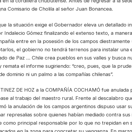
ena en la cordillera chubutense. Antes de regresar a la s
na Comisario de Cholila al señor Juan Bonancea.
e la situación exige el Gobernador eleva un detallado in
or Indalecio Gómez finalizando el extenso texto, a maner
ompañía entre en la posesión de los campos diestramente
arlos, el gobierno no tendrá terrenos para instalar una 
ado de Paz … Chile crea pueblos en sus valles y busca 
 y remata el informe sugiriendo: “creo, pues, que la prud
 de dominio ni un palmo a las compañías chilenas”.
RTINEZ DE HOZ a la COMPAÑÍA COCHAMÓ fue anulada p
ase al trabajo del maestro rural. Frente al descalabro que
 la anulación de los campos argentinos dispuso usar sus
ar represalias sobre quienes habían mediado contra sus 
 como principal responsable por lo que no trepidan en 
tacados en la zona para concretar su venganza. En marz