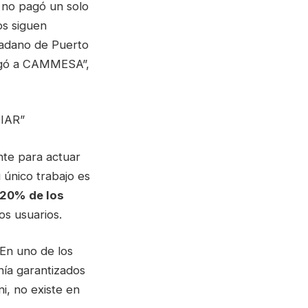
 no pagó un solo
os siguen
dadano de Puerto
regó a CAMMESA”,
IAR”
nte para actuar
u único trabajo es
20% de los
os usuarios.
 En uno de los
nía garantizados
i, no existe en