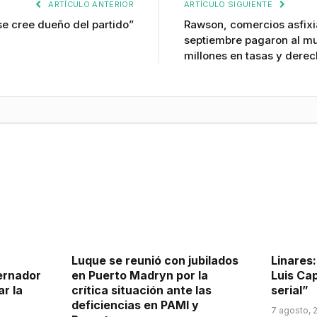
ARTÍCULO ANTERIOR
ARTÍCULO SIGUIENTE
se cree dueño del partido”
Rawson, comercios asfixi
septiembre pagaron al mu
millones en tasas y dere
Luque se reunió con jubilados
Linares
ernador
en Puerto Madryn por la
Luis Ca
r la
crítica situación ante las
serial”
deficiencias en PAMI y
7 agosto, 