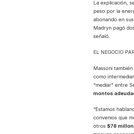
La explicación, 
peso por la energ
abonando en sus 
Madryn pagó dos 
señaló.
EL NEGOCIO PA
Massoni también 
como intermediar
“mediar” entre S
montos adeuda
“Estamos hablando
convenios que m
otros
$78 millo