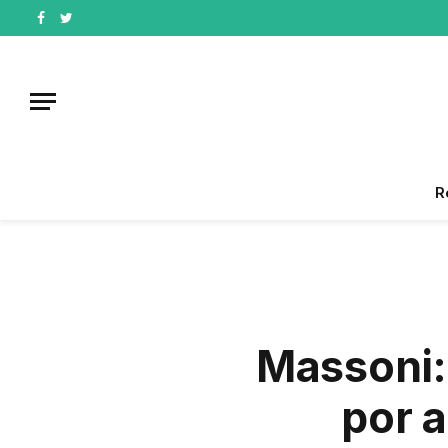
Facebook
Twitter
R
Massoni:
por a