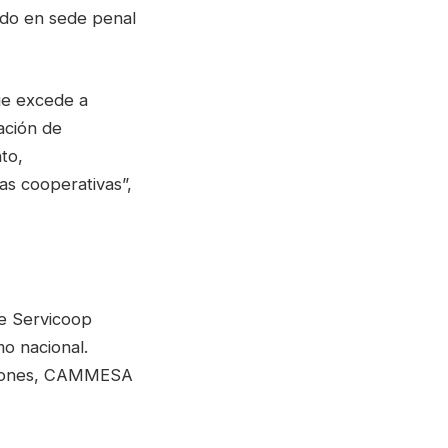
zado en sede penal
ue excede a
ación de
to,
las cooperativas”,
ue Servicoop
o nacional.
illones, CAMMESA