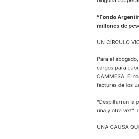
ninguna cooperat
”Fondo Argentin
millones de pes
UN CÍRCULO VI
Para el abogado,
cargos para cubri
CAMMESA. El resu
facturas de los u
“Despilfarran la 
una y otra vez”, 
UNA CAUSA QU