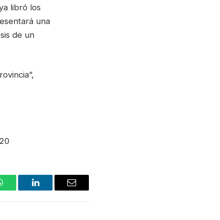
a libró los
resentará una
sis de un
ovincia”,
U20
WhatsApp
LinkedIn
Email