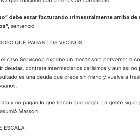
iva que funcione con criterios de normalidad.
o” debe estar facturando trimestralmente arriba de 
os”,
sentenció.
CIOSO QUE PAGAN LOS VECINOS
 el caso Servicoop expone un mecanismo perverso: la co
r deudas, contrata intermediarios carísimos y aun así no
ltado es una deuda que crece sin freno y vuelve a trasl
suarios.
plata y no pagan lo que tienen que pagar. La gente sigue 
resumió Massoni.
E ESCALA