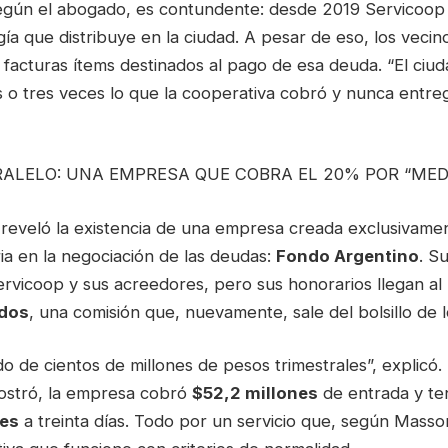
según el abogado, es contundente: desde 2019 Servicoop
ía que distribuye en la ciudad. A pesar de eso, los vecin
facturas ítems destinados al pago de esa deuda. “El ciu
o tres veces lo que la cooperativa cobró y nunca ent
RALELO: UNA EMPRESA QUE COBRA EL 20% POR “MED
reveló la existencia de una empresa creada exclusivame
ia en la negociación de las deudas:
Fondo Argentino
. S
ervicoop y sus acreedores, pero sus honorarios llegan al
dos
, una comisión que, nuevamente, sale del bolsillo de l
 de cientos de millones de pesos trimestrales”, explicó.
ostró, la empresa cobró
$52,2 millones
de entrada y te
nes
a treinta días. Todo por un servicio que, según Masson