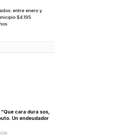
ados: entre enero y
nicipio $4.195
chos
: “Que cara dura sos,
puto. Un endeudador
2026