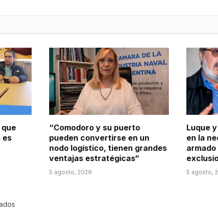
s que
“Comodoro y su puerto
Luque y
s es
pueden convertirse en un
en la n
nodo logístico, tienen grandes
armado 
ventajas estratégicas“
exclusi
5 agosto, 2026
5 agosto, 
rados