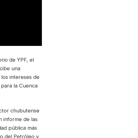
rio de YPF, el
rcibe una
los intereses de
 para la Cuenca
ector chubutense
n informe de las
idad pública más
o del Petróleo y