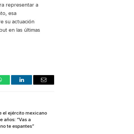
ra representar a
to, esa
e su actuación
ut en las últimas
WhatsApp
LinkedIn
Email
e el ejército mexicano
e años: “Vas a
 no te espantes”