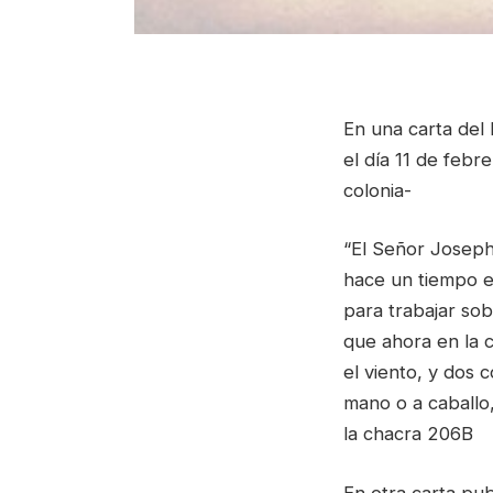
En una carta del 
el día 11 de febr
colonia-
“El Señor Joseph
hace un tiempo en
para trabajar sob
que ahora en la c
el viento, y dos
mano o a caballo
la chacra 206B
En otra carta pub