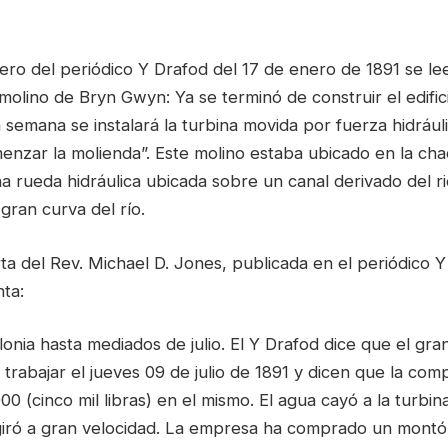
ro del periódico Y Drafod del 17 de enero de 1891 se lee
n molino de Bryn Gwyn: Ya se terminó de construir el edifi
 semana se instalará la turbina movida por fuerza hidrául
nzar la molienda”. Este molino estaba ubicado en la cha
a rueda hidráulica ubicada sobre un canal derivado del r
gran curva del río.
a del Rev. Michael D. Jones, publicada en el periódico Y 
ta:
olonia hasta mediados de julio. El Y Drafod dice que el gr
rabajar el jueves 09 de julio de 1891 y dicen que la com
000 (cinco mil libras) en el mismo. El agua cayó a la turbi
a giró a gran velocidad. La empresa ha comprado un montó