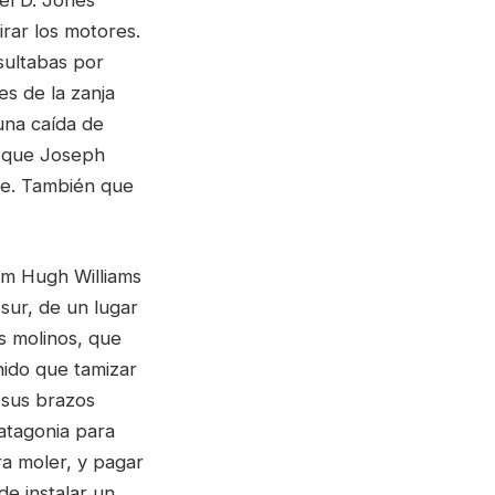
irar los motores.
sultabas por
es de la zanja
una caída de
e que Joseph
me. También que
am Hugh Williams
sur, de un lugar
os molinos, que
nido que tamizar
 sus brazos
atagonia para
a moler, y pagar
de instalar un