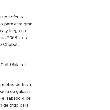
 un artículo
cio para esta gran
ica y luego no
cra 206B v era
io Chubut,
Celt (Bala) el
an molino de Bryn
pañía de galeses
na el sábado 4 de
n de trigo para