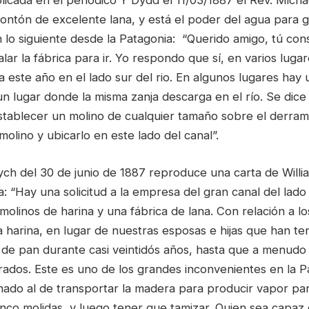
ontón de excelente lana, y está el poder del agua para g
n lo siguiente desde la Patagonia: “Querido amigo, tú con
alar la fábrica para ir. Yo respondo que sí, en varios lugar
 este año en el lado sur del rio. En algunos lugares hay 
un lugar donde la misma zanja descarga en el río. Se dic
tablecer un molino de cualquier tamaño sobre el derra
molino y ubicarlo en este lado del canal”.
ych del 30 de junio de 1887 reproduce una carta de Willi
 “Hay una solicitud a la empresa del gran canal del lado 
 molinos de harina y una fábrica de lana. Con relación a l
 harina, en lugar de nuestras esposas e hijas que han te
de pan durante casi veintidós años, hasta que a menudo
ados. Este es uno de los grandes inconvenientes en la P
ado al de transportar la madera para producir vapor par
nco molidas, y luego tener que tamizar. Quien sea capaz 