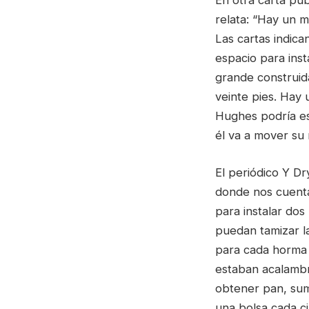
relata: “Hay un m
Las cartas indica
espacio para inst
grande construida
veinte pies. Hay 
Hughes podría es
él va a mover su 
El periódico Y Dr
donde nos cuenta:
para instalar dos
puedan tamizar la
para cada horma 
estaban acalambr
obtener pan, sum
una bolsa cada ci