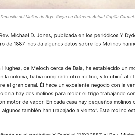
Depósito del Molino de Bryn Gwyn en Dolavon. Actual Capilla Carmel.
Rev. Michael D. Jones, publicada en los periódicos Y Dydd
ero de 1887, nos da algunos datos sobre los Molinos harin
 Hughes, de Meloch cerca de Bala, ha establecido un mo
 la colonia, había comprado otro molino, y lo ubicó al otr
re el gran canal. Él hace un excelente negocio con la ven
olonia hay dos molinos para moler el trigo trabajando co
 con motor de vapor. En cada casa hay pequeños molinos 
, algunos también han trabajado a viento”. Este molino e
licada en el periódico Y Dydd el 11/03/1887 el Rev. Micha