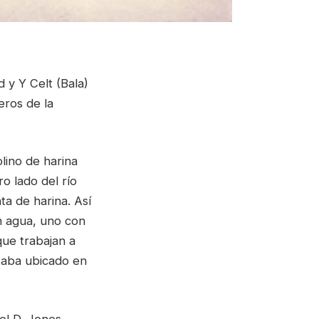
 y Y Celt (Bala)
eros de la
lino de harina
o lado del río
ta de harina. Así
n agua, uno con
que trabajan a
staba ubicado en
el D. Jones