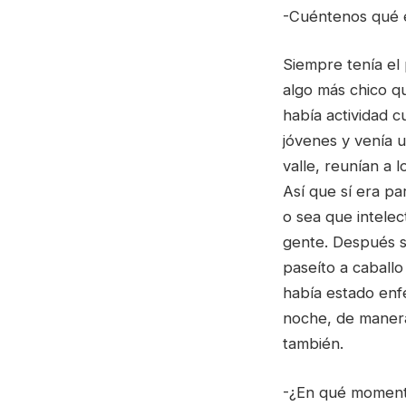
-Cuéntenos qué e
Siempre tenía el 
algo más chico q
había actividad cu
jóvenes y venía u
valle, reunían a 
Así que sí era p
o sea que intele
gente. Después si
paseíto a caballo
había estado enf
noche, de manera
también.
-¿En qué momento