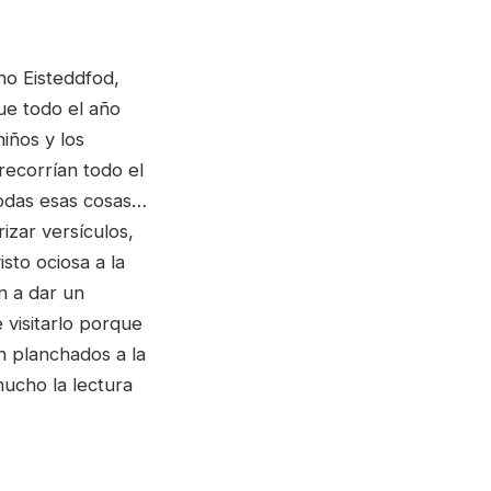
no Eisteddfod,
ue todo el año
niños y los
recorrían todo el
 todas esas cosas…
izar versículos,
sto ociosa a la
n a dar un
 visitarlo porque
n planchados a la
ucho la lectura