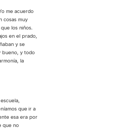
. Yo me acuerdo
on cosas muy
 que los niños.
jos en el prado,
añaban y se
 y bueno, y todo
armonía, la
 escuela,
níamos que ir a
iente esa era por
e que no