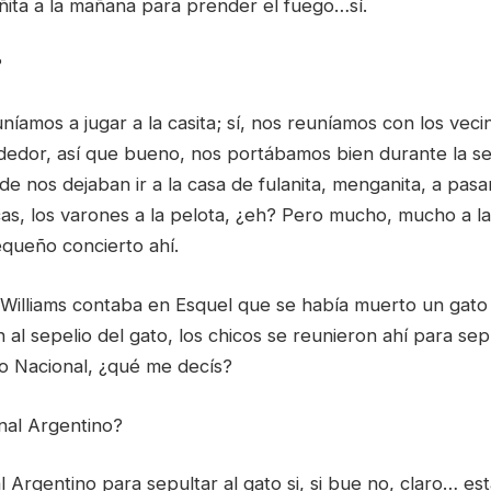
ñita a la mañana para prender el fuego…sí.
?
níamos a jugar a la casita; sí, nos reuníamos con los veci
ededor, así que bueno, nos portábamos bien durante la 
de nos dejaban ir a la casa de fulanita, menganita, a pasar
as, los varones a la pelota, ¿eh? Pero mucho, mucho a la 
queño concierto ahí.
illiams contaba en Esquel que se había muerto un gato 
n al sepelio del gato, los chicos se reunieron ahí para sepu
o Nacional, ¿qué me decís?
nal Argentino?
 Argentino para sepultar al gato si, si bue no, claro… e