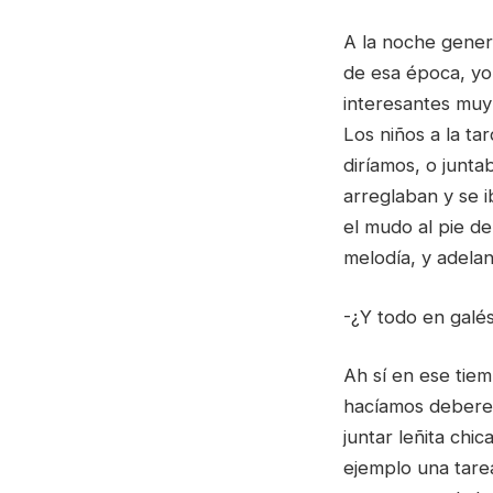
A la noche gener
de esa época, yo
interesantes muy 
Los niños a la t
diríamos, o junta
arreglaban y se i
el mudo al pie de
melodía, y adela
-¿Y todo en galé
Ah sí en ese tiem
hacíamos deberes
juntar leñita chi
ejemplo una tarea