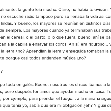
almente, la gente leía mucho. Claro, no había televisión
 no escuché radio tampoco pero se llenaba la vida así c
lindas. Y bueno, los mayores se reunían en distintos días
arde siempre. Los mayores cuando ya terminaban sus traba
ban el cereal, o el pasto, o lo que fuera, bueno, ahí se b
ban a la capilla a ensayar los coros. Ah sí, era riguroso…
 la letra ¿no? Aprendían la letra y enseguida tomaban la 
nte porque casi todos entienden música ¿no?
s?
po todo en galés. Bueno, nosotros los chicos íbamos a la
, pero después teníamos que ayudar mucho en casa. Te
ca, por ejemplo, para prender el fuego… a la mañana sigu
 que tenía yo, sabía que era mi obligación ¿eh? Y guai d