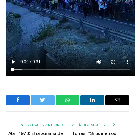
Facebook
Twitter
WhatsApp
LinkedIn
Email
ARTÍCULO ANTERIOR
ARTÍCULO SIGUIENTE
Abril 1976: El programa de
Torres: “Si queremos