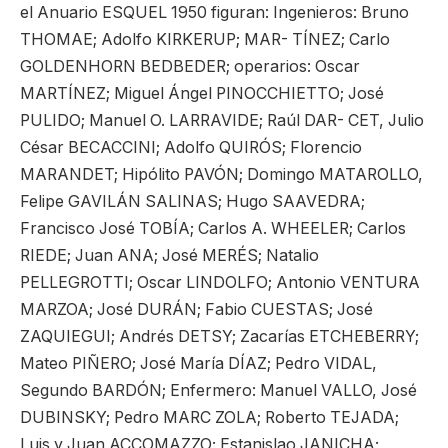
el Anuario ESQUEL 1950 figuran: Ingenieros: Bruno
THOMAE; Adolfo KIRKERUP; MAR- TÍNEZ; Carlo
GOLDENHORN BEDBEDER; operarios: Oscar
MARTÍNEZ; Miguel Ángel PINOCCHIETTO; José
PULIDO; Manuel O. LARRAVIDE; Raúl DAR- CET, Julio
César BECACCINI; Adolfo QUIRÓS; Florencio
MARANDET; Hipólito PAVÓN; Domingo MATAROLLO,
Felipe GAVILÁN SALINAS; Hugo SAAVEDRA;
Francisco José TOBÍA; Carlos A. WHEELER; Carlos
RIEDE; Juan ANA; José MERÉS; Natalio
PELLEGROTTI; Oscar LINDOLFO; Antonio VENTURA
MARZOA; José DURÁN; Fabio CUESTAS; José
ZAQUIEGUI; Andrés DETSY; Zacarías ETCHEBERRY;
Mateo PIÑERO; José María DÍAZ; Pedro VIDAL,
Segundo BARDÓN; Enfermero: Manuel VALLO, José
DUBINSKY; Pedro MARC ZOLA; Roberto TEJADA;
Luis y Juan ACCOMAZZO; Estanislao JANICHA;