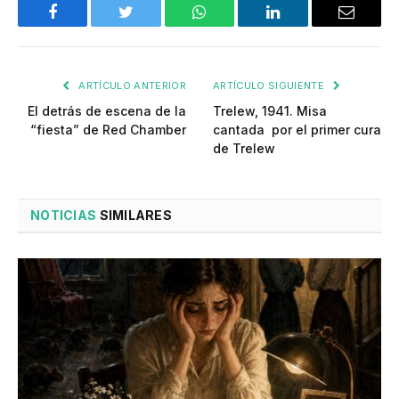
Facebook
Twitter
WhatsApp
LinkedIn
Email
ARTÍCULO ANTERIOR
ARTÍCULO SIGUIENTE
El detrás de escena de la
Trelew, 1941. Misa
“fiesta” de Red Chamber
cantada por el primer cura
de Trelew
NOTICIAS
SIMILARES