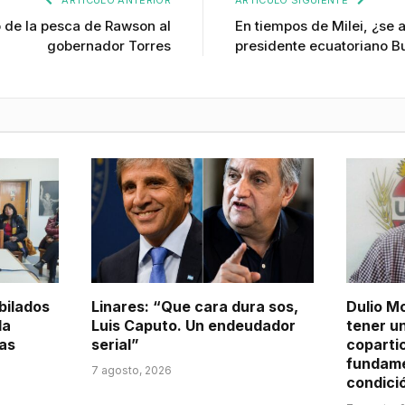
 de la pesca de Rawson al
En tiempos de Milei, ¿se 
gobernador Torres
presidente ecuatoriano 
bilados
Linares: “Que cara dura sos,
Dulio M
la
Luis Caputo. Un endeudador
tener u
las
serial”
coparti
fundame
7 agosto, 2026
condició