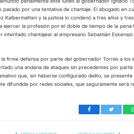
enunció penalmente este lunes al gobernador Ignacio T
 pasado por una tentativa de chantaje. El abogado en cu
 Kalbermatten y la justicia lo condenó a tres años y tre
ara ejercer la profesión por el doble de tiempo de la pena t
r intentado chantajear al empresario Sebastián Eskenazi
 la firme defensa por parte del gobernador Torres a los 
tado una andana de ataques sin precedentes por parte 
lamativo que, sin haberse configurado delito, se present
te difundida por redes sociales, que seguramente será re
Facebook
Twitter
ARTÍCULO ANTERIOR
ARTÍCULO SIGUIENTE