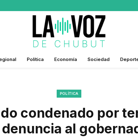
egional
Política
Economía
Sociedad
Deport
POLÍTICA
do condenado por ten
 denuncia al goberna