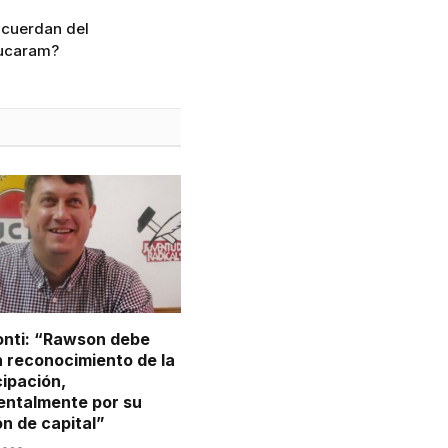
acuerdan del
Bucaram?
onti: “Rawson debe
n reconocimiento de la
cipación,
ntalmente por su
n de capital”