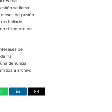
orres fue
estión se llama
s meses de prisión
ras hallarlo
 en diciembre de
intereses de
de “la
e una denuncia
mitida a archivo.
WhatsApp
LinkedIn
Email