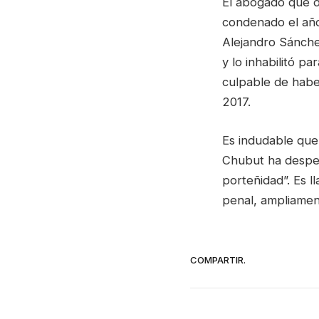
El abogado que d
condenado el año
Alejandro Sánchez
y lo inhabilitó p
culpable de habe
2017.
Es indudable que
Chubut ha desper
porteñidad”. Es l
penal, ampliamen
COMPARTIR.