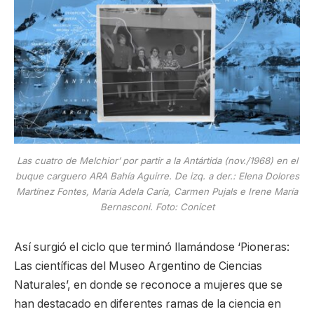
Las cuatro de Melchior’ por partir a la Antártida (nov./1968) en el
buque carguero ARA Bahía Aguirre. De izq. a der.: Elena Dolores
Martínez Fontes, María Adela Caría, Carmen Pujals e Irene María
Bernasconi. Foto: Conicet
Así surgió el ciclo que terminó llamándose ‘Pioneras:
Las científicas del Museo Argentino de Ciencias
Naturales’, en donde se reconoce a mujeres que se
han destacado en dife­rentes ramas de la ciencia en