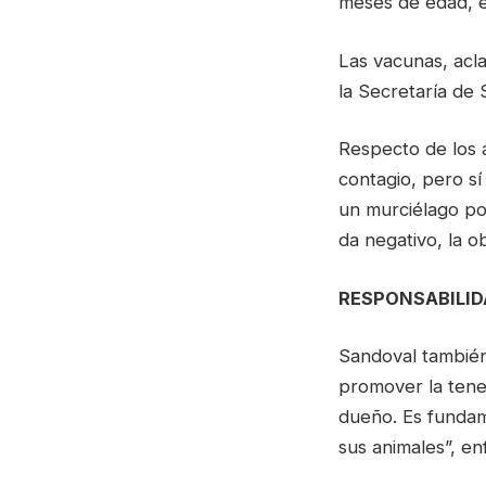
meses de edad, en
Las vacunas, acla
la Secretaría de 
Respecto de los a
contagio, pero s
un murciélago pos
da negativo, la ob
RESPONSABILI
Sandoval también
promover la tene
dueño. Es fundam
sus animales”, enf