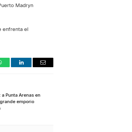
 Puerto Madryn
 enfrenta el
WhatsApp
LinkedIn
Email
 a Punta Arenas en
s grande emporio
a