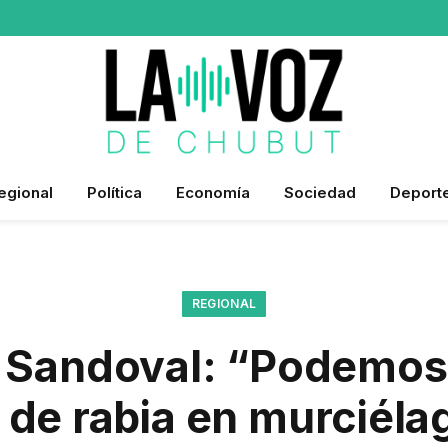
egional
Política
Economía
Sociedad
Deport
REGIONAL
 Sandoval: “Podemos
e de rabia en murciéla