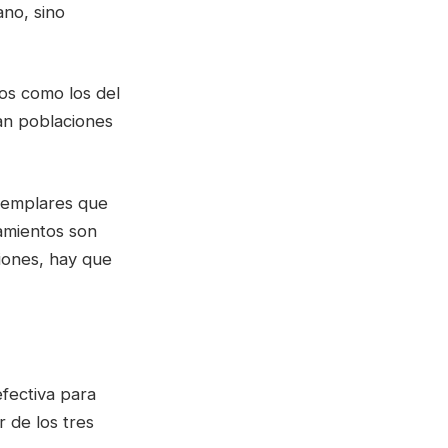
ano, sino
os como los del
an poblaciones
ejemplares que
amientos son
iones, hay que
efectiva para
r de los tres