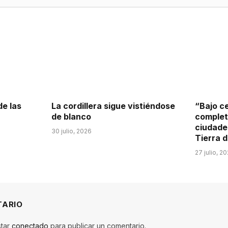
de las
La cordillera sigue vistiéndose
“Bajo ce
de blanco
completa
ciudades
30 julio, 2026
Tierra d
27 julio, 2
TARIO
star
conectado
para publicar un comentario.