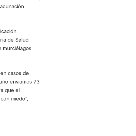
 vacunación
icación
aría de Salud
en murciélagos
ten casos de
l año enviamos 73
ra que el
 con miedo”,