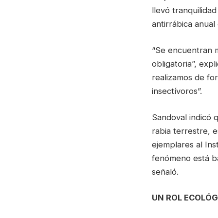
llevó tranquilida
antirrábica anual
“Se encuentran mu
obligatoria”, exp
realizamos de for
insectívoros”.
Sandoval indicó q
rabia terrestre, 
ejemplares al Ins
fenómeno está ba
señaló.
UN ROL ECOLÓG