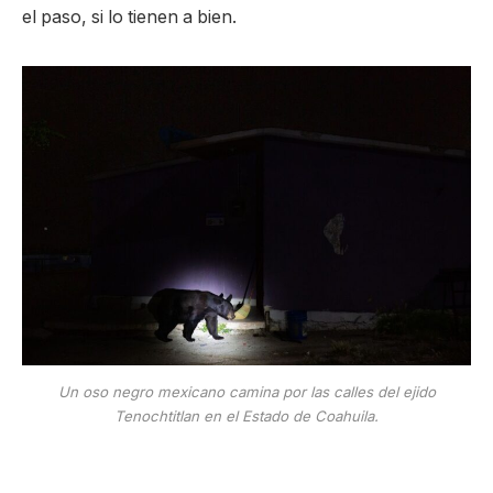
el paso, si lo tienen a bien.
Un oso negro mexicano camina por las calles del ejido
Tenochtitlan en el Estado de Coahuila.