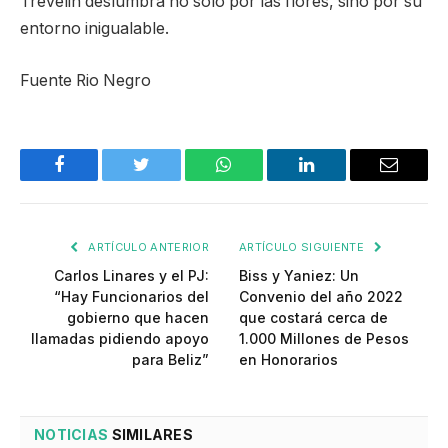
Trevelin deslumbra no sólo por las flores, sino por su
entorno inigualable.
Fuente Rio Negro
Facebook
Twitter
WhatsApp
LinkedIn
Email
ARTÍCULO ANTERIOR
ARTÍCULO SIGUIENTE
Carlos Linares y el PJ:
Biss y Yaniez: Un
“Hay Funcionarios del
Convenio del año 2022
gobierno que hacen
que costará cerca de
llamadas pidiendo apoyo
1.000 Millones de Pesos
para Beliz”
en Honorarios
NOTICIAS
SIMILARES