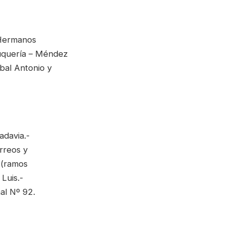
 Hermanos
luquería – Méndez
bal Antonio y
adavia.-
rreos y
 (ramos
Luis.-
al Nº 92.