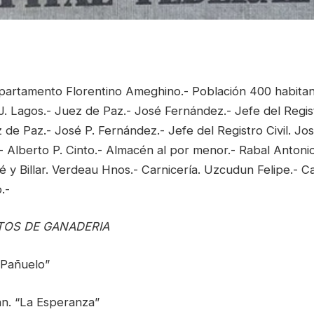
artamento Florentino Ameghino.- Población 400 habitan
o J. Lagos.- Juez de Paz.- José Fernández.- Jefe del Regist
de Paz.- José P. Fernández.- Jefe del Registro Civil. Jo
- Alberto P. Cinto.- Almacén al por menor.- Rabal Anton
é y Billar. Verdeau Hnos.- Carnicería. Uzcudun Felipe.- Ca
.-
TOS DE GANADERIA
 Pañuelo”
n. “La Esperanza”