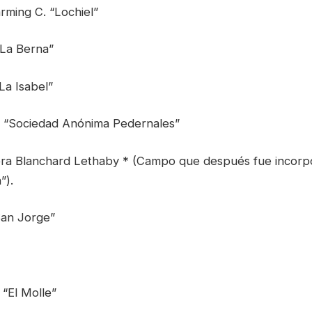
rming C. “Lochiel”
“La Berna”
La Isabel”
a. “Sociedad Anónima Pedernales”
ra Blanchard Lethaby * (Campo que después fue incorpo
”).
San Jorge”
 “El Molle”