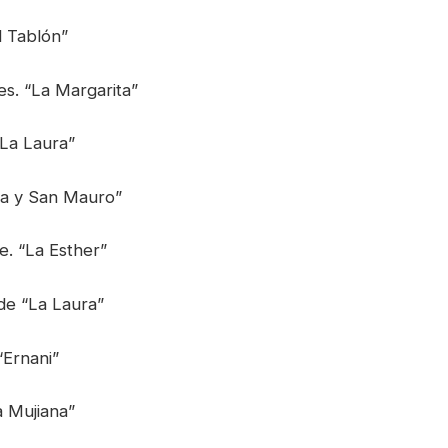
l Tablón”
s. “La Margarita”
“La Laura”
sta y San Mauro”
e. “La Esther”
de “La Laura”
“Ernani”
a Mujiana”