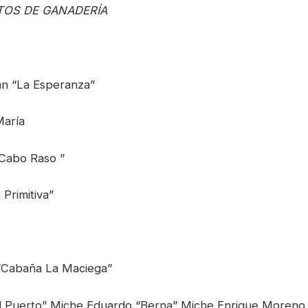
TOS DE GANADERÍA
án “La Esperanza”
María
“Cabo Raso ”
Primitiva”
 “Cabaña La Maciega”
l Puerto” Miche Eduardo “Berna” Miche Enrique Moreno S