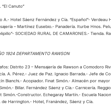
 “El Canuto”
to A.- Hotel Sáenz Fernández y Cía. “Español”- Verdeau
sajería – Martínez Eusebio.- Panadería. Iturbe Hnos. Pe
Felipillo”- SOCIEDAD RURAL DE CAMARONES.- Tienda. Ra
ÑO 1924 DEPARTAMENTO RAWSON
afos: Distrito 23 – Mensajería de Rawson a Comodoro Riv
cía. A. Pérez.- Juez de Paz. Ignacio Barrada.- Jefe de Co
tín Bianchi.- Acopiador. Finat Simón.- Almacén por mayor
Simón.- Billar. Fernández Sáenz y Cía.- Carnicería. Reggio 
at Simón.-Constructor. Echegaray Martín.- Escuela Nacion
R. de Harrington.- Hotel, Franández, Sáenz y Cía.