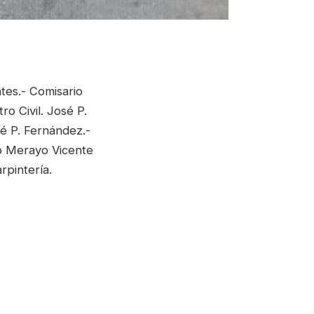
tes.- Comisario
ro Civil. José P.
sé P. Fernández.-
io Merayo Vicente
rpintería.