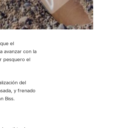
 que el
a avanzar con la
or pesquero el
lización del
asada, y frenado
n Biss.