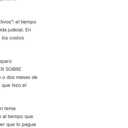
tivos”: el tiempo
a judicial. En
 los costos
mparo
AER SOBRE
o o dos meses de
que hizo el
 un tema
s al tiempo que
er que lo pague