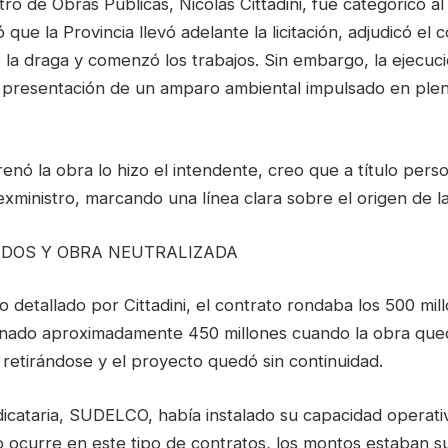
ro de Obras Públicas, Nicolás Cittadini, fue categórico al 
ue la Provincia llevó adelante la licitación, adjudicó el c
 la draga y comenzó los trabajos. Sin embargo, la ejecuc
la presentación de un amparo ambiental impulsado en pl
enó la obra lo hizo el intendente, creo que a título pers
xministro, marcando una línea clara sobre el origen de l
DOS Y OBRA NEUTRALIZADA
 detallado por Cittadini, el contrato rondaba los 500 mil
nado aproximadamente 450 millones cuando la obra qued
retirándose y el proyecto quedó sin continuidad.
icataria, SUDELCO, había instalado su capacidad operati
o ocurre en este tipo de contratos, los montos estaban su