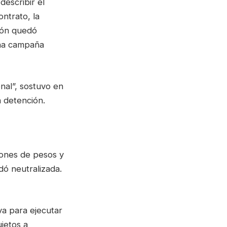
describir el
ontrato, la
ión quedó
ena campaña
onal”, sostuvo en
a detención.
lones de pesos y
ó neutralizada.
va para ejecutar
jetos a