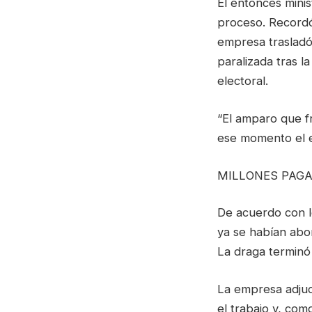
El entonces minist
proceso. Recordó q
empresa trasladó
paralizada tras 
electoral.
“El amparo que fr
ese momento el e
MILLONES PAGA
De acuerdo con lo
ya se habían abo
La draga terminó 
La empresa adjud
el trabajo y, com