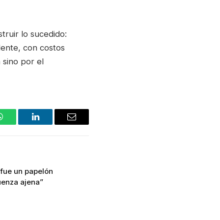
truir lo sucedido:
ndente, con costos
 sino por el
WhatsApp
LinkedIn
Email
i fue un papelón
üenza ajena”