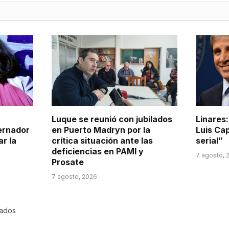
Luque se reunió con jubilados
Linares
ernador
en Puerto Madryn por la
Luis Ca
r la
crítica situación ante las
serial”
deficiencias en PAMI y
7 agosto, 
Prosate
7 agosto, 2026
rados