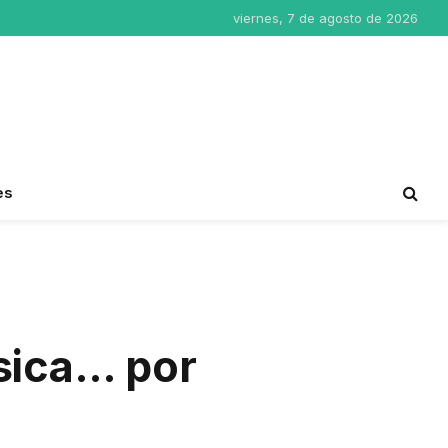
viernes, 7 de agosto de 2026
es
sica… por