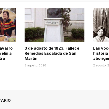
Navarro
3 de agosto de 1823. Fallece
Las voce
velin a
Remedios Escalada de San
historia
tro
Martín
aboríge
3 agosto, 2026
2 agosto, 
TARIO