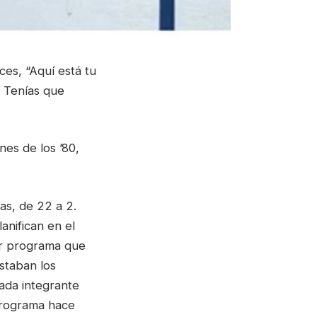
es, “Aquí está tu
. Tenías que
ines de los ’80,
vas, de 22 a 2.
anifican en el
er programa que
staban los
cada integrante
programa hace