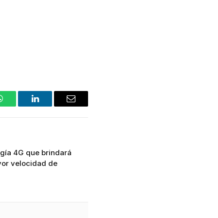
WhatsApp
LinkedIn
Email
logía 4G que brindará
yor velocidad de