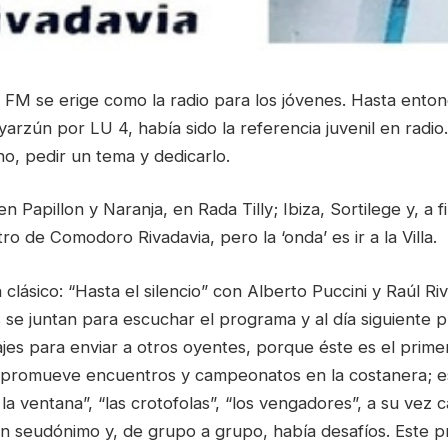
FM se erige como la radio para los jóvenes. Hasta entonc
yarzún por LU 4, había sido la referencia juvenil en radio
no, pedir un tema y dedicarlo.
n Papillon y Naranja, en Rada Tilly; Ibiza, Sortilege y, a f
ro de Comodoro Rivadavia, pero la ‘onda’ es ir a la Villa.
 clásico: “Hasta el silencio” con Alberto Puccini y Raúl Ri
se juntan para escuchar el programa y al día siguiente pl
ajes para enviar a otros oyentes, porque éste es el prim
io, promueve encuentros y campeonatos en la costanera; e
e la ventana”, “las crotofolas”, “los vengadores”, a su vez 
un seudónimo y, de grupo a grupo, había desafíos. Este 