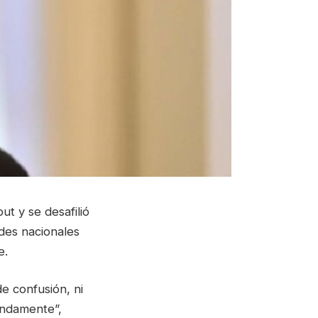
t y se desafilió
des nacionales
e.
de confusión, ni
undamente”,