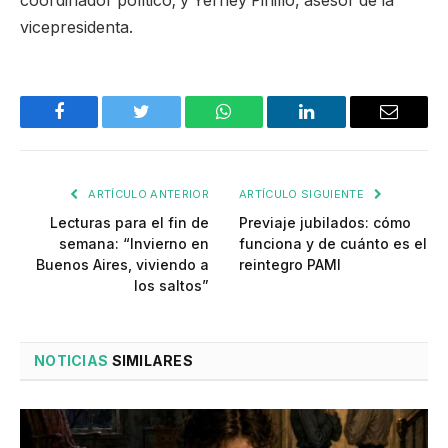
coordinador político; y Yerney Pinillo, asesor de la
vicepresidenta.
Facebook
Twitter
WhatsApp
LinkedIn
Email
ARTÍCULO ANTERIOR
ARTÍCULO SIGUIENTE
Lecturas para el fin de
Previaje jubilados: cómo
semana: “Invierno en
funciona y de cuánto es el
Buenos Aires, viviendo a
reintegro PAMI
los saltos”
NOTICIAS
SIMILARES