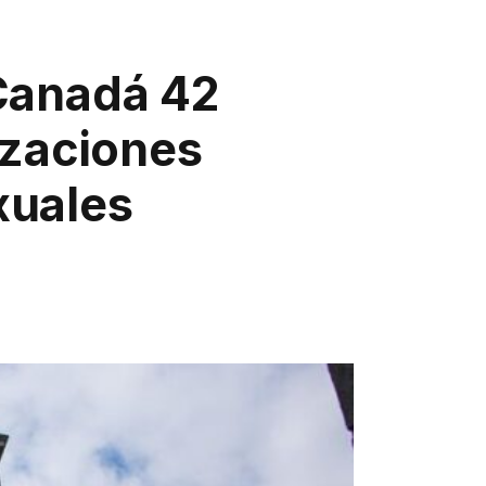
 Canadá 42
izaciones
xuales