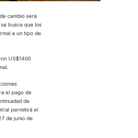
 de cambio será
 se busca que los
ormal a un tipo de
taron US$1400
mal.
cciones
ra el pago de
ontinuidad de
ral permitirá el
27 de junio de