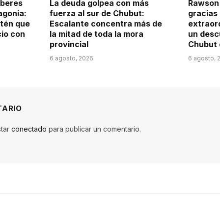
aberes
La deuda golpea con más
Rawson 
agonia:
fuerza al sur de Chubut:
gracias 
itén que
Escalante concentra más de
extraord
cio con
la mitad de toda la mora
un desc
provincial
Chubut 
6 agosto, 2026
6 agosto, 
TARIO
star
conectado
para publicar un comentario.