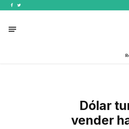
Facebook
Twitter
R
Dólar tu
vender h