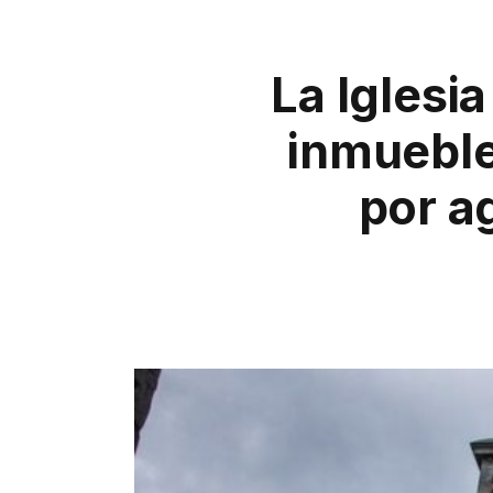
La Iglesi
inmueble
por a