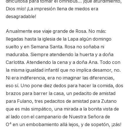
dificultosa para tomar el ómnibus… ¡qué aturdimiento,
Dios mío! ¡La impresión llena de miedos era
desagradable!
Anualmente ese viaje grande de Rosa. No más:
llegadas hasta la iglesia de la Lapa algún domingo
suelto y en Semana Santa. Rosa no soñaba ni
maduraba. Siempre atendiendo la huerta y a doña
Carlotita. Atendiendo la cena y a doña Ana. Todo con
la misma igualdad infantil que no implica desamor, no.
Ni era indiferencia, era no imaginar las diferencias,
eso sí. Uno pone diez dedos para hacer la comida, dos
brazos para barrer la casa, un pedacito de amistad
para Fulano, tres pedacitos de amistad para Zutano
que es más simpático, una mirada a la bonita vista de
al lado con el campanario de Nuestra Señora de
4
O
en un embobamiento allá lejos, y de sopetón, ¡zás!