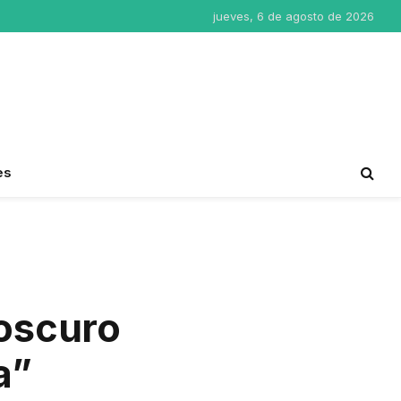
jueves, 6 de agosto de 2026
es
“oscuro
a”