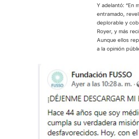
Y adelantó: “En m
entramado, revel
deplorable y coba
Royer, y más rec
Aunque ellos rep
a la opinión públ