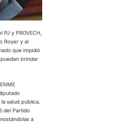
del PJ y PROVECH,
o Royer y al
mado que impidió
s puedan brindar
ÉJENME
diputado
la salud pública.
6 del Partido
enostándolas a