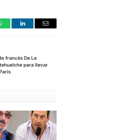
WhatsApp
LinkedIn
Email
de francés De La
tehuelche para llevar
París