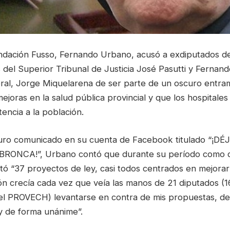
 Fundación Fusso, Fernando Urbano, acusó a exdiputados 
del Superior Tribunal de Justicia José Pasutti y Fernand
al, Jorge Miquelarena de ser parte de un oscuro entra
joras en la salud pública provincial y que los hospitale
tencia a la población.
duro comunicado en su cuenta de Facebook titulado “¡D
ONCA!”, Urbano contó que durante su período como 
tó “37 proyectos de ley, casi todos centrados en mejorar 
ón crecía cada vez que veía las manos de 21 diputados (1
5 del PROVECH) levantarse en contra de mis propuestas, d
 y de forma unánime”.