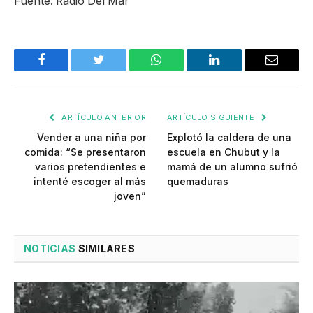
Fuente: Radio Del Mar
Facebook
Twitter
WhatsApp
LinkedIn
Email
ARTÍCULO ANTERIOR
ARTÍCULO SIGUIENTE
Vender a una niña por
Explotó la caldera de una
comida: “Se presentaron
escuela en Chubut y la
varios pretendientes e
mamá de un alumno sufrió
intenté escoger al más
quemaduras
joven”
NOTICIAS
SIMILARES