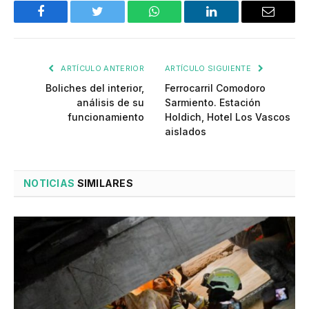
Facebook
Twitter
WhatsApp
LinkedIn
Email
ARTÍCULO ANTERIOR
ARTÍCULO SIGUIENTE
Boliches del interior,
Ferrocarril Comodoro
análisis de su
Sarmiento. Estación
funcionamiento
Holdich, Hotel Los Vascos
aislados
NOTICIAS
SIMILARES