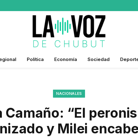
egional
Política
Economía
Sociedad
Deport
NACIONALES
a Camaño: “El peroni
nizado y Milei encab