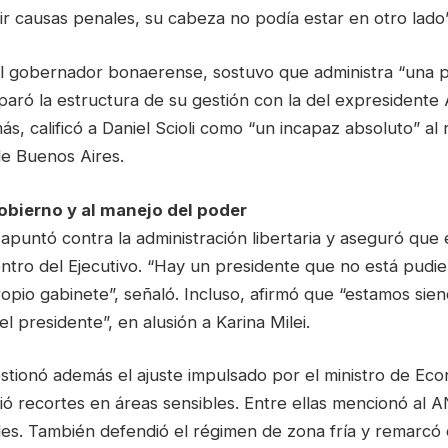
r causas penales, su cabeza no podía estar en otro lado”
el gobernador bonaerense, sostuvo que administra “una p
aró la estructura de su gestión con la del expresidente 
, calificó a Daniel Scioli como “un incapaz absoluto” al
de Buenos Aires.
Gobierno y al manejo del poder
puntó contra la administración libertaria y aseguró que 
ntro del Ejecutivo. “Hay un presidente que no está pudi
ropio gabinete”, señaló. Incluso, afirmó que “estamos si
l presidente”, en alusión a Karina Milei.
stionó además el ajuste impulsado por el ministro de Eco
ó recortes en áreas sensibles. Entre ellas mencionó al 
es. También defendió el régimen de zona fría y remarcó q