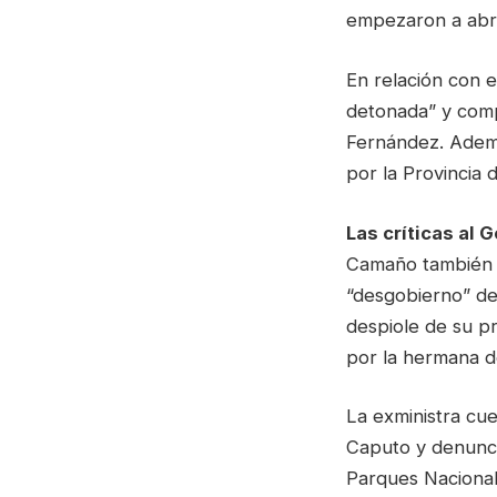
empezaron a abri
En relación con 
detonada” y comp
Fernández. Además
por la Provincia 
Las críticas al 
Camaño también a
“desgobierno” de
despiole de su p
por la hermana de
La exministra cue
Caputo y denunci
Parques Nacional