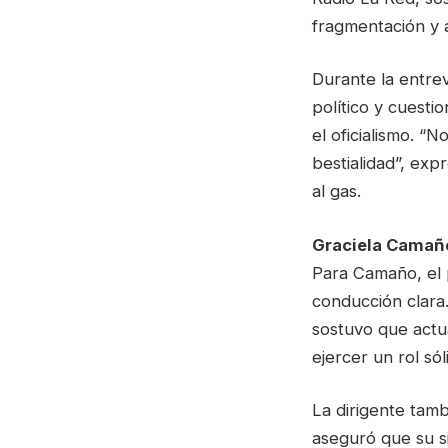
fragmentación y 
Durante la entrev
político y cuest
el oficialismo. “
bestialidad”, exp
al gas.
Graciela Camaño
Para Camaño, el 
conducción clara.
sostuvo que actu
ejercer un rol só
La dirigente tamb
aseguró que su si