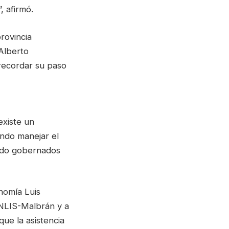
, afirmó.
rovincia
Alberto
 recordar su paso
existe un
endo manejar el
endo gobernados
nomía Luis
ANLIS-Malbrán y a
ue la asistencia