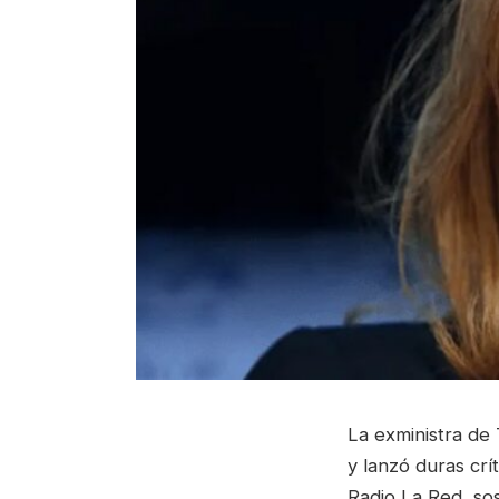
La exministra de 
y lanzó duras crí
Radio La Red, sos