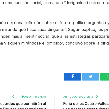
 a una cuestión social, sino a una “desigualdad estructu
o dejó una reflexión sobre el futuro político argentino y
á mirando qué hace cada dirigente”. Según explicó, los p
nden más al “sentir social” que a las estrategias partidar
 y siguen mirándose el ombligo”, concluyó sobre la dirig
Facebook
Twitter
ARTÍCULO ANTERIOR
ARTÍCULO SIGUIENTE
acuerdos que permitirán al
Feria de los Cuatro Valle
de Rawson pagar sueldos y
une generaciones y fortale