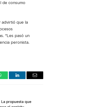
ral de consumo
 advirtió que la
rocesos
ias. “Les pasó un
encia peronista.
WhatsApp
LinkedIn
Email
s: La propuesta que
ce el espíritu