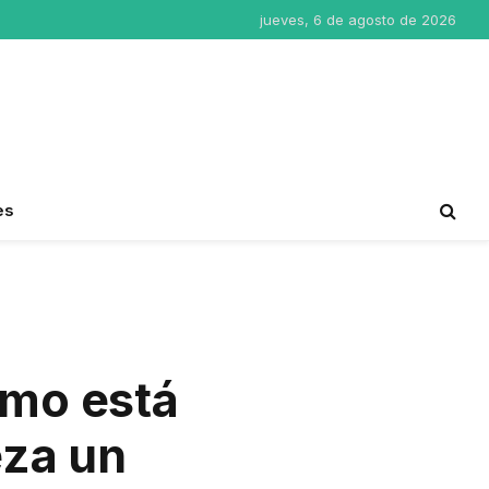
jueves, 6 de agosto de 2026
es
smo está
eza un