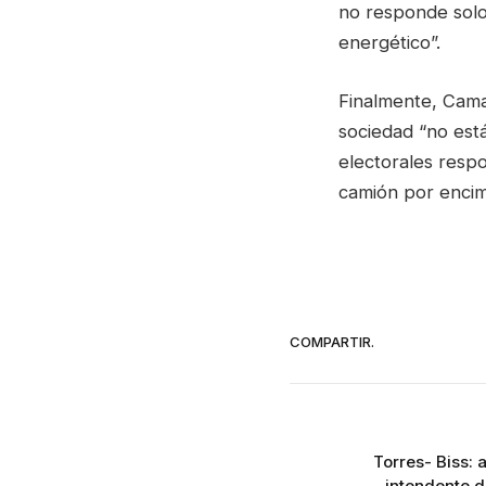
no responde solo
energético”.
Finalmente, Camañ
sociedad “no est
electorales respo
camión por encima
COMPARTIR.
Torres- Biss: 
intendente 