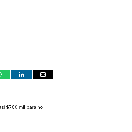
WhatsApp
LinkedIn
Email
asi $700 mil para no