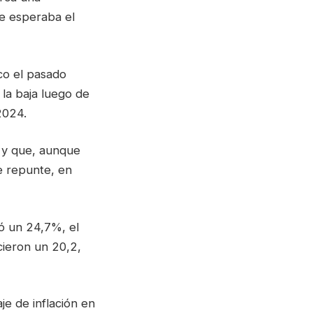
ue esperaba el
co el pasado
la baja luego de
2024.
” y que, aunque
e repunte, en
ró un 24,7%, el
cieron un 20,2,
e de inflación en