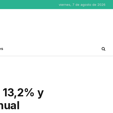
viernes, 7 de agosto de 2026
es
l 13,2% y
nual