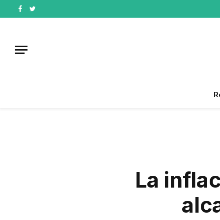
Facebook
Twitter
R
La infla
alc