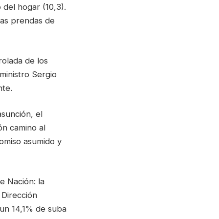
 del hogar (10,3).
 las prendas de
rolada de los
ministro Sergio
nte.
sunción, el
ón camino al
romiso asumido y
e Nación: la
 Dirección
 un 14,1% de suba