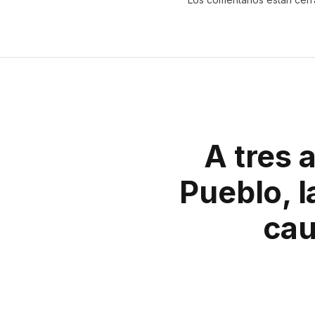
A tres 
Pueblo, l
cau