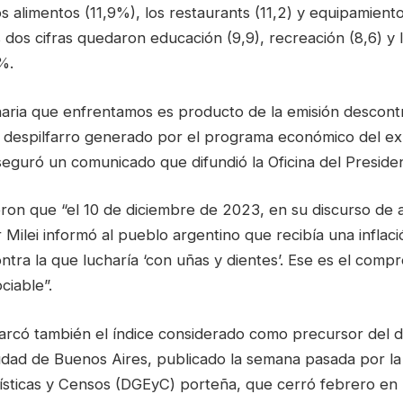
s alimentos (11,9%), los restaurants (11,2) y equipamiento
 dos cifras quedaron educación (9,9), recreación (8,6) y
%.
onaria que enfrentamos es producto de la emisión descont
el despilfarro generado por el programa económico del ex
eguró un comunicado que difundió la Oficina del Preside
ron que “el 10 de diciembre de 2023, en su discurso de a
 Milei informó al pueblo argentino que recibía una inflaci
tra la que lucharía ‘con uñas y dientes’. Ese es el comp
ciable”.
arcó también el índice considerado como precursor del d
iudad de Buenos Aires, publicado la semana pasada por la
ísticas y Censos (DGEyC) porteña, que cerró febrero en