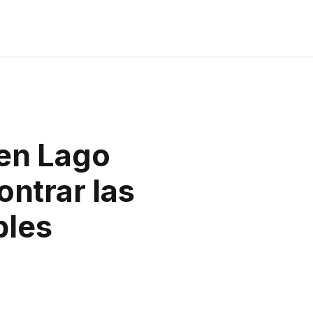
 en Lago
ontrar las
bles