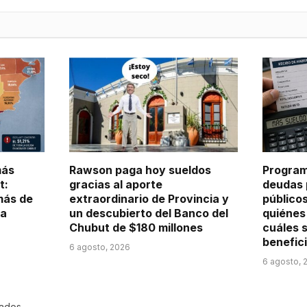
más
Rawson paga hoy sueldos
Program
t:
gracias al aporte
deudas 
más de
extraordinario de Provincia y
público
ra
un descubierto del Banco del
quiénes
Chubut de $180 millones
cuáles s
benefic
6 agosto, 2026
6 agosto, 
rados