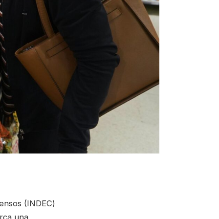
 Censos (INDEC)
rca una