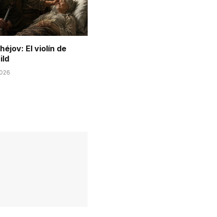
éjov: El violín de
ild
2026