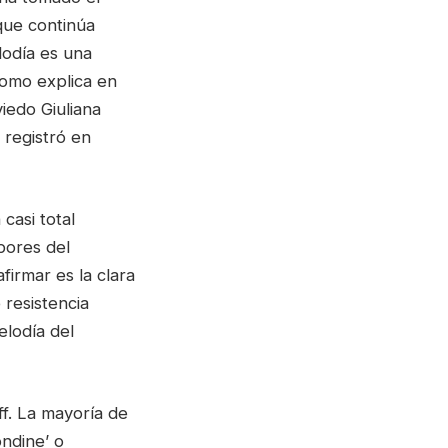
 que continúa
lodía es una
como explica en
iedo Giuliana
 registró en
 casi total
lbores del
firmar es la clara
 resistencia
elodía del
f. La mayoría de
ondine’ o