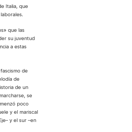
e Italia, que
laborales.
os» que las
der su juventud
ncia a estas
 fascismo de
elodía de
istoria de un
e marcharse, se
 comenzó poco
ele y el mariscal
Eje– y el sur –en