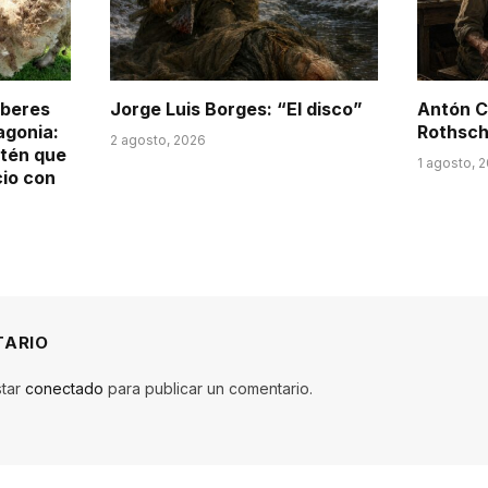
aberes
Jorge Luis Borges: “El disco”
Antón Ch
agonia:
Rothsch
2 agosto, 2026
itén que
1 agosto, 
cio con
TARIO
star
conectado
para publicar un comentario.