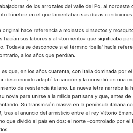
abajadoras de los arrozales del valle del Po, al noroeste d
to fúnebre en el que lamentaban sus duras condiciones 
a original hace referencia a molestos «insectos y mosquit
s hacían sus labores y al «tormento» que significaba per
. Todavía se desconoce si el término ‘bella’ hacía refere
contrario, a los años que perdían.
 es que, en los años cuarenta, con Italia dominada por el
or desconocido adaptó la canción y la convirtió en una m
miento de resistencia italiano. La nueva letra narraba la h
su novia para unirse a la milicia partisana y que, antes d
cantando. Su transmisión masiva en la península italiana
 tras el anuncio del armisticio entre el rey Vittorio Emanu
o que dividió al país en dos: el norte –controlado por el 
dos.