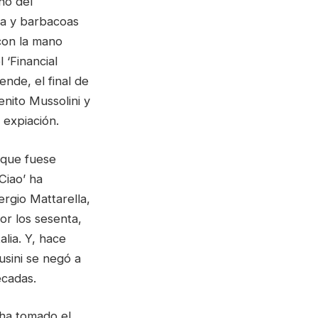
no del
da y barbacoas
con la mano
 ‘Financial
ende, el final de
enito Mussolini y
 expiación.
 que fuese
 Ciao’ ha
ergio Mattarella,
or los sesenta,
lia. Y, hace
usini se negó a
écadas.
 ha tomado el