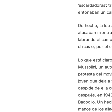
‘escardadoras’: tr
entonaban un can
De hecho, la letr
atacaban mientra
labrando el campo
chicas o, por el 
Lo que está claro
Mussolini, un aut
protesta del movi
joven que deja a 
despide de ella 
después, en 1943,
Badoglio. Un hech
manos de los alia