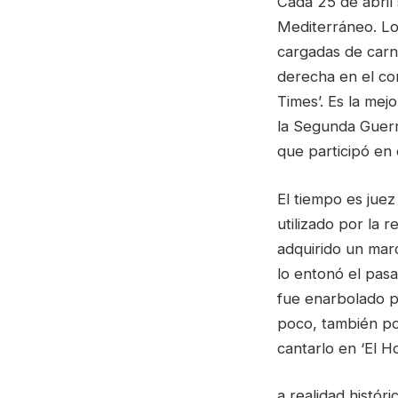
Cada 25 de abril 
Mediterráneo. Lo
cargadas de carn
derecha en el cor
Times’. Es la mejo
la Segunda Guerra
que participó en 
El tiempo es jue
utilizado por la r
adquirido un marc
lo entonó el pasa
fue enarbolado po
poco, también po
cantarlo en ‘El H
a realidad histór