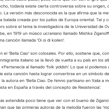
hecho, todavía existe cierta controversia sobre su origen,
o. La versión más desconocida es la que afirma que la me
 balada creada por los judíos de Europa oriental. Tal y 
rs sobre el tema la investigadora de la Universidad de Ov
be, en 1919 un músico ucraniano llamado Mishka Ziganoff
a canción llamada ‘Oi oi di koilen’.
n el ‘Bella Ciao’ son colosales. Por ello, sostiene que, con
nmigrante italiano se la llevó de vuelta a su país en los a
. «Pertenecía al llamado ‘folk yiddsh’. Lo que sí podemos a
de esta canción hasta lograr convertirse en un símbolo de
la autora en ‘Bella Ciao. De himno partisano en Italia a m
sta en España a través del concepto de Resistencia’.
más extendida poco tiene que ver con el bueno de Ziganof
man que las primeras autoras de la melodía fueron las ‘m