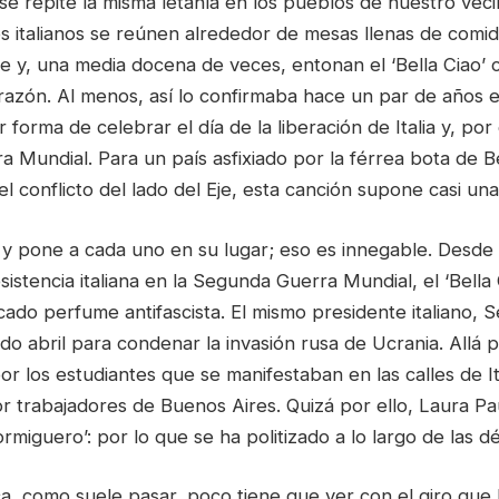
se repite la misma letanía en los pueblos de nuestro veci
s italianos se reúnen alrededor de mesas llenas de comi
e y, una media docena de veces, entonan el ‘Bella Ciao’ 
azón. Al menos, así lo confirmaba hace un par de años el
r forma de celebrar el día de la liberación de Italia y, por 
 Mundial. Para un país asfixiado por la férrea bota de B
el conflicto del lado del Eje, esta canción supone casi una
z y pone a cada uno en su lugar; eso es innegable. Desde
esistencia italiana en la Segunda Guerra Mundial, el ‘Bella
ado perfume antifascista. El mismo presidente italiano, S
do abril para condenar la invasión rusa de Ucrania. Allá p
r los estudiantes que se manifestaban en las calles de Ita
r trabajadores de Buenos Aires. Quizá por ello, Laura Pa
ormiguero’: por lo que se ha politizado a lo largo de las d
ica, como suele pasar, poco tiene que ver con el giro que