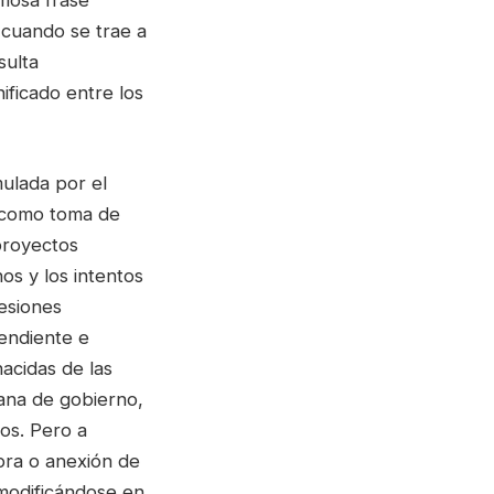
mosa frase
 cuando se trae a
sulta
ificado entre los
mulada por el
 como toma de
proyectos
os y los intentos
esiones
pendiente e
nacidas de las
ana de gobierno,
dos. Pero a
pra o anexión de
 modificándose en