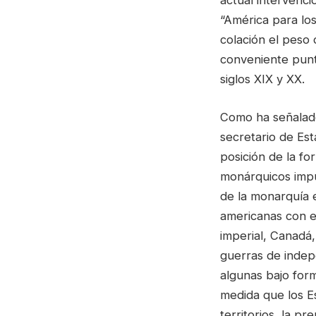
actual intervenc
“América para lo
colación el peso 
conveniente puntu
siglos XIX y XX.
Como ha señalado
secretario de E
posición de la fo
monárquicos impu
de la monarquía e
americanas con e
imperial, Canadá,
guerras de indep
algunas bajo form
medida que los E
territorios, la p