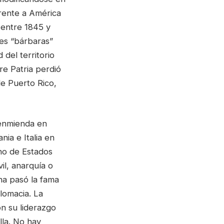
frente a América
 entre 1845 y
nes “bárbaras”
del territorio
e Patria perdió
de Puerto Rico,
 enmienda en
ia e Italia en
ho de Estados
il, anarquía o
na pasó la fama
plomacia. La
n su liderazgo
lla. No hay