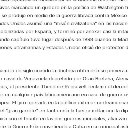
esivos marcando un quiebre en la política de Washington 
o se produjo en medio de la guerra librada contra México
os Unidos asumió una “misión civilizatoria” en las nacio
olonizadas por España, y terminó por anexar casi la mitad 
undo capítulo tuvo lugar después de 1898 cuando la Madr
iones ultramarinas y Estados Unidos ofició de protector 
 cambio de siglo cuando la doctrina obtendría su primera
eo naval de Venezuela decretado por Gran Bretaña, Aleman
ces, el presidente Theodore Roosevelt reclamó el derec
ir en cualquier país latinoamericano en caso de guerra civ
pea. El giro operado en la política exterior norteamerica
el “gran garrote” en tanto unía la fuerza militar con la di
a con el triunfo en las dos guerras mundiales, afianzaro
te la Guerra Fría convirtiendo a Cuba en su principal asti