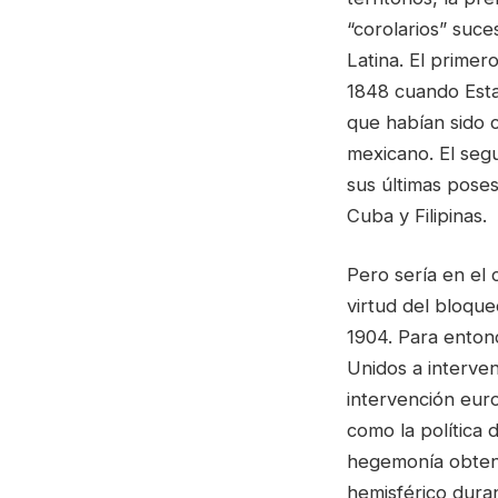
“corolarios” suc
Latina. El primer
1848 cuando Estad
que habían sido c
mexicano. El seg
sus últimas poses
Cuba y Filipinas.
Pero sería en el
virtud del bloqu
1904. Para enton
Unidos a interven
intervención euro
como la política d
hegemonía obtenid
hemisférico duran