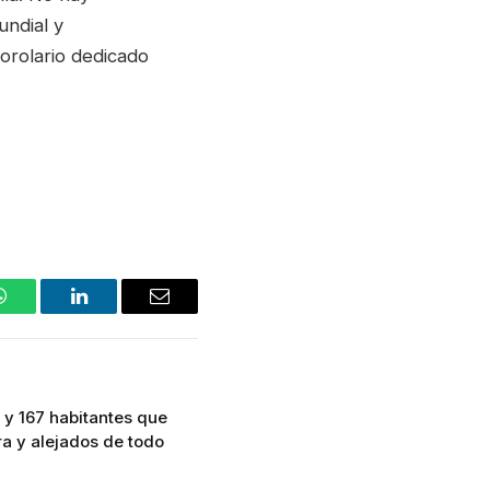
undial y
corolario dedicado
WhatsApp
LinkedIn
Email
 y 167 habitantes que
era y alejados de todo