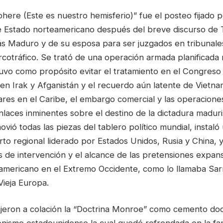
phere (Este es nuestro hemisferio)” fue el posteo fijado p
 Estado norteamericano después del breve discurso de 
ás Maduro y de su esposa para ser juzgados en tribunal
rcotráfico. Se trató de una operación armada planificada
tuvo como propósito evitar el tratamiento en el Congreso 
 en Irak y Afganistán y el recuerdo aún latente de Vietnam
ares en el Caribe, el embargo comercial y las operaciones
laces inminentes sobre el destino de la dictadura maduris
vió todas las piezas del tablero político mundial, instaló
arto regional liderado por Estados Unidos, Rusia y China, 
 de intervención y el alcance de las pretensiones expans
americano en el Extremo Occidente, como lo llamaba Sa
Vieja Europa.
jeron a colación la “Doctrina Monroe” como cemento doct