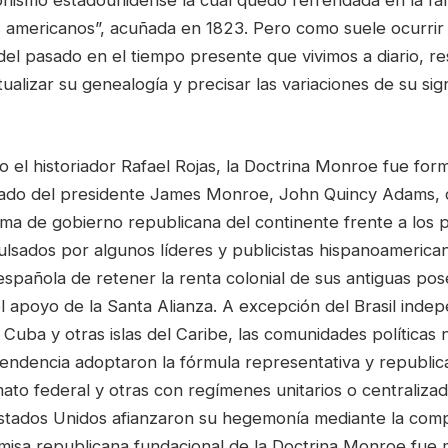
ionismo estadounidense la cual quedó refrendada en la fa
s americanos”, acuñada en 1823. Pero como suele ocurrir
del pasado en el tiempo presente que vivimos a diario, re
alizar su genealogía y precisar las variaciones de su sign
 el historiador Rafael Rojas, la Doctrina Monroe fue for
stado del presidente James Monroe, John Quincy Adams,
rma de gobierno republicana del continente frente a los 
lsados por algunos líderes y publicistas hispanoamerican
spañola de retener la renta colonial de sus antiguas pos
l apoyo de la Santa Alianza. A excepción del Brasil inde
 Cuba y otras islas del Caribe, las comunidades políticas 
endencia adoptaron la fórmula representativa y republic
ato federal y otras con regímenes unitarios o centraliza
stados Unidos afianzaron su hegemonía mediante la com
remisa republicana fundacional de la Doctrina Monroe fue