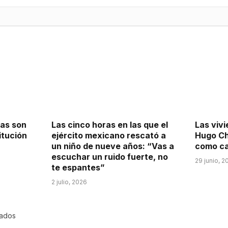
ñas son
Las cinco horas en las que el
Las vivi
itución
ejército mexicano rescató a
Hugo Ch
un niño de nueve años: “Vas a
como ca
escuchar un ruido fuerte, no
29 junio, 2
te espantes”
2 julio, 2026
rados