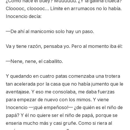
¿Cómo hace el buey? Muuuuuú. ¿Y la gallina clueca?
Clooooc, clooooc… Límite en arrumacos no lo había.
Inocencio decía:
—De ahí al manicomio solo hay un paso.
Va y tiene razón, pensaba yo. Pero al momento iba él:
—Nene, nene, el caballito.
Y quedando en cuatro patas comenzaba una trotera
tan acelerada por la casa que no había jumento que le
aventajase. Y eso me consolaba, me daba fuerzas
para empezar de nuevo con los mimos. Y viene
Inocencio —¡qué empeñoso!— ¿de quién es el niño de
papá? Y él no quiere ser el niño de papá, porque se
enseria mucho más y casi gruñe. Como si riera al