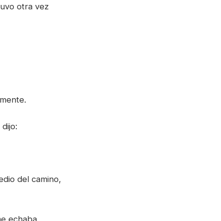
tuvo otra vez
amente.
dijo:
medio del camino,
 me echaba