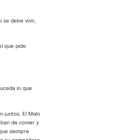
 se debe vivir,
Al que pide
suceda lo que
 juntos. El Malo
daban de comer y
 que siempre