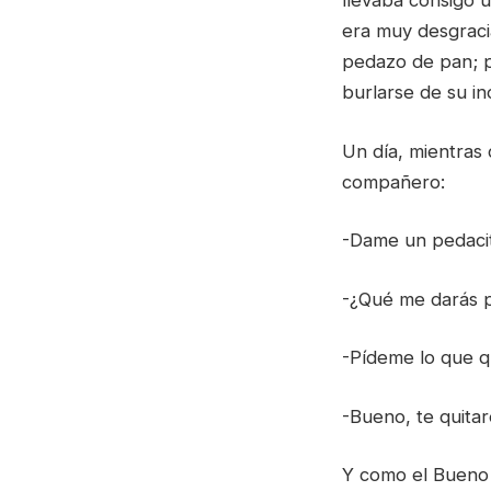
llevaba consigo 
era muy desgraci
pedazo de pan; 
burlarse de su in
Un día, mientras 
compañero:
-Dame un pedaci
-¿Qué me darás p
-Pídeme lo que q
-Bueno, te quitar
Y como el Bueno t