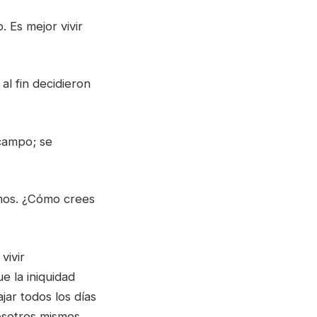
 Es mejor vivir
al fin decidieron
campo; se
emos. ¿Cómo crees
vivir
e la iniquidad
ar todos los días
osotros mismos.