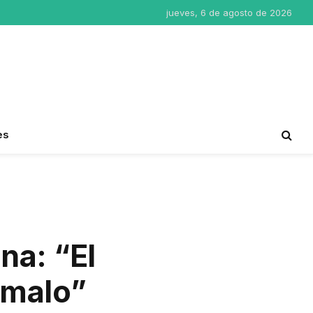
jueves, 6 de agosto de 2026
es
na: “El
 malo”