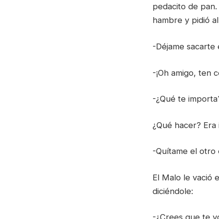
pedacito de pan.
hambre y pidió al
-Déjame sacarte e
-¡Oh amigo, ten 
-¿Qué te importa?
¿Qué hacer? Era i
-Quítame el otro o
El Malo le vació 
diciéndole:
-¿Crees que te v