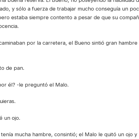
una buena reserva. El Bueno, no poseyendo la habilidad
ado, y sólo a fuerza de trabajar mucho conseguía un po
pero estaba siempre contento a pesar de que su compañ
ocencia.
caminaban por la carretera, el Bueno sintió gran hambre y
to de pan.
or él? -le preguntó el Malo.
uieras.
é un ojo.
enía mucha hambre, consintió; el Malo le quitó un ojo y 