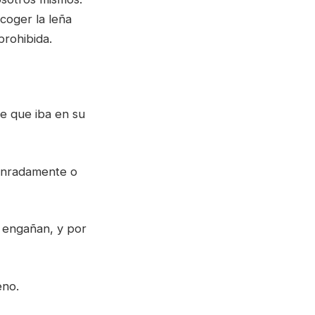
coger la leña
prohibida.
e que iba en su
onradamente o
s engañan, y por
eno.