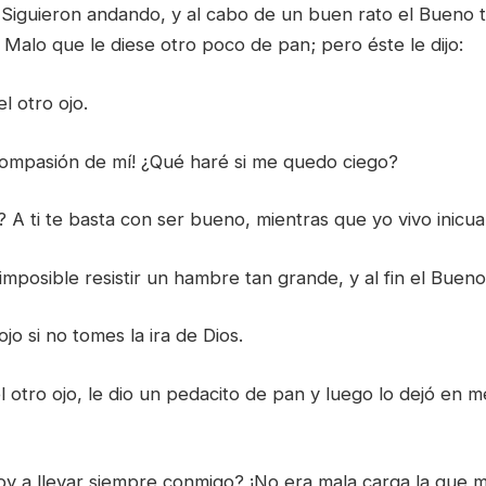
 Siguieron andando, y al cabo de un buen rato el Bueno 
 Malo que le diese otro poco de pan; pero éste le dijo:
l otro ojo.
compasión de mí! ¿Qué haré si me quedo ciego?
 A ti te basta con ser bueno, mientras que yo vivo inicu
mposible resistir un hambre tan grande, y al fin el Bueno 
jo si no tomes la ira de Dios.
el otro ojo, le dio un pedacito de pan y luego lo dejó en 
oy a llevar siempre conmigo? ¡No era mala carga la que