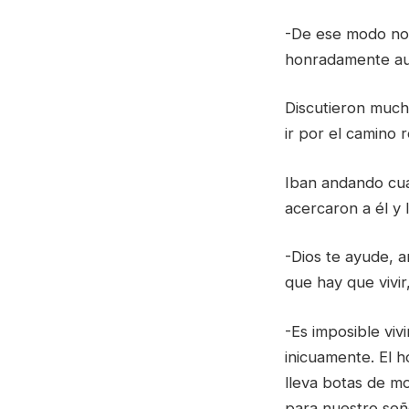
-De ese modo no s
honradamente au
Discutieron mucho
ir por el camino 
Iban andando cua
acercaron a él y l
-Dios te ayude, 
que hay que vivi
-Es imposible viv
inicuamente. El 
lleva botas de mo
para nuestro señ