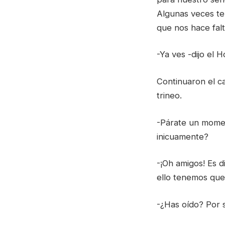
Algunas veces te
que nos hace fal
-Ya ves -dijo el 
Continuaron el c
trineo.
-Párate un momen
inicuamente?
-¡Oh amigos! Es d
ello tenemos que
-¿Has oído? Por 