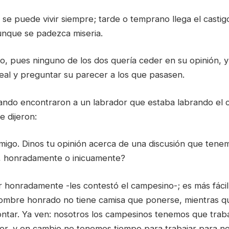
e puede vivir siempre; tarde o temprano llega el castigo.
nque se padezca miseria.
, pues ninguno de los dos quería ceder en su opinión, y 
real y preguntar su parecer a los que pasasen.
ndo encontraron a un labrador que estaba labrando el 
e dijeron:
amigo. Dinos tu opinión acerca de una discusión que ten
r, honradamente o inicuamente?
ir honradamente -les contestó el campesino-; es más fácil 
hombre honrado no tiene camisa que ponerse, mientras qu
ntar. Ya ven: nosotros los campesinos tenemos que trabaj
or, y en cambio no tenemos tiempo para trabajar para n