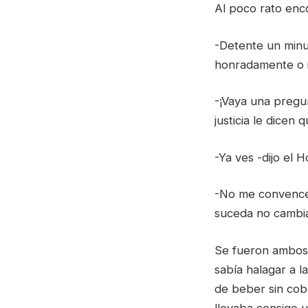
Al poco rato enc
-Detente un minu
honradamente o 
-¡Vaya una pregun
justicia le dicen 
-Ya ves -dijo el
-No me convencen
suceda no cambi
Se fueron ambos 
sabía halagar a l
de beber sin cob