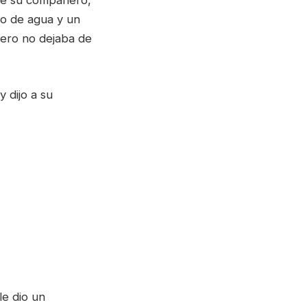
 de su compañero,
co de agua y un
ero no dejaba de
 dijo a su
le dio un