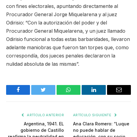
con fines electorales, apuntando directamente al
Procurador General Jorge Miquelarena y al juez
Odirisio: “Con la autorización del poder y del
Procurador General Miquelarena, y un juez llamado
Odirisio funcional a todas estas barbaridades, llevaron
adelante maniobras que fueron tan torpes que, como
correspondía, dos jueces penales declararon la
nulidad absoluta de las mismas”.
Facebook
Twitter
WhatsApp
LinkedIn
Email
ARTÍCULO ANTERIOR
ARTÍCULO SIGUIENTE
Argentina, 1941. EL
Ana Clara Romero: “Luque
gobierno de Castillo
no puede hablar de
reafirma la neutralidad en
educación, con su socio