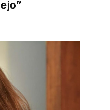
iejo”