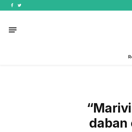
Facebook
Twitter
R
“Mariv
daban 