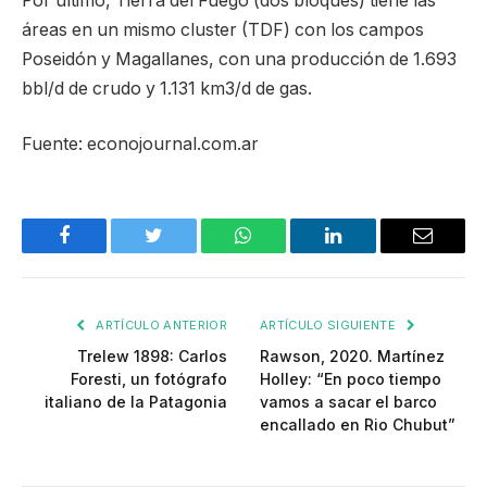
Por último, Tierra del Fuego (dos bloques) tiene las
áreas en un mismo cluster (TDF) con los campos
Poseidón y Magallanes, con una producción de 1.693
bbl/d de crudo y 1.131 km3/d de gas.
Fuente: econojournal.com.ar
Facebook
Twitter
WhatsApp
LinkedIn
Email
ARTÍCULO ANTERIOR
ARTÍCULO SIGUIENTE
Trelew 1898: Carlos
Rawson, 2020. Martínez
Foresti, un fotógrafo
Holley: “En poco tiempo
italiano de la Patagonia
vamos a sacar el barco
encallado en Rio Chubut”