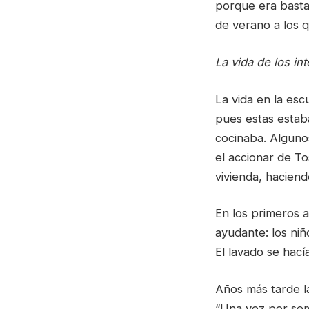
porque era bastan
de verano a los q
La vida de los in
La vida en la escu
pues estas estab
cocinaba. Alguno
el accionar de To
vivienda, hacien
En los primeros a
ayudante: los ni
El lavado se hacía
Años más tarde la
“Una vez por sem