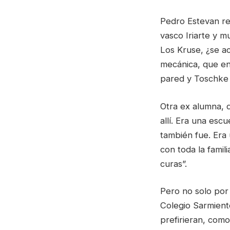
Pedro Estevan rec
vasco Iriarte y 
Los Kruse, ¿se a
mecánica, que en 
pared y Toschke 
Otra ex alumna, 
allí. Era una es
también fue. Era 
con toda la famil
curas”.
Pero no solo por 
Colegio Sarmiento
prefirieran, com