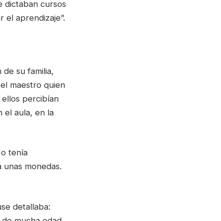
e dictaban cursos
 el aprendizaje”.
 de su familia,
 el maestro quien
ellos percibían
el aula, en la
o tenía
ba unas monedas.
use detallaba:
ra de mucha edad,