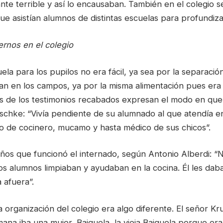
te terrible y así lo encausaban. También en el colegio s
ue asistían alumnos de distintas escuelas para profundizar
ternos en el colegio
ela para los pupilos no era fácil, ya sea por la separación
an en los campos, ya por la misma alimentación pues era
s de los testimonios recabados expresan el modo en que 
schke: “Vivía pendiente de su alumnado al que atendía en 
do de cocinero, mucamo y hasta médico de sus chicos”.
ños que funcionó el internado, según Antonio Alberdi: “N
ños alumnos limpiaban y ayudaban en la cocina. Él les da
 afuera”.
 organización del colegio era algo diferente. El señor Kr
ana iba una mujer, Baiguela, la vieja Baiguela porque e