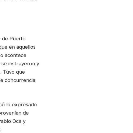
o de Puerto
que en aquellos
mo acontece
 se instruyeron y
. Tuvo que
de concurrencia
icó lo expresado
provenían de
Pablo Oca y
.