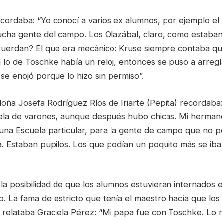
ordaba: “Yo conocí a varios ex alumnos, por ejemplo el p
mucha gente del campo. Los Olazábal, claro, como estaban
cuerdan? El que era mecánico: Kruse siempre contaba qu
lo de Toschke había un reloj, entonces se puso a arregla
se enojó porque lo hizo sin permiso”.
doña Josefa Rodríguez Ríos de Iriarte (Pepita) recordaba
cuela de varones, aunque después hubo chicas. Mi herman
una Escuela particular, para la gente de campo que no pod
ia. Estaban pupilos. Los que podían un poquito más se iba
la posibilidad de que los alumnos estuvieran internados e
. La fama de estricto que tenía el maestro hacía que los
o relataba Graciela Pérez: “Mi papa fue con Toschke. L