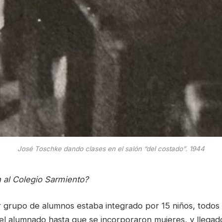
José Toschke dando clases en el salón “del costado”. 1944
n al Colegio Sarmiento?
r grupo de alumnos estaba integrado por 15 niños, todos
 el alumnado hasta que se incorporaron mujeres, y llegad