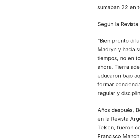
sumaban 22 en to
Según la Revista 
“Bien pronto difu
Madryn y hacia s
tiempos, no en t
ahora. Tierra ade
educaron bajo aq
formar concienci
regular y discipli
Años después, Be
en la Revista Ar
Telsen, fueron c
Francisco Manchul