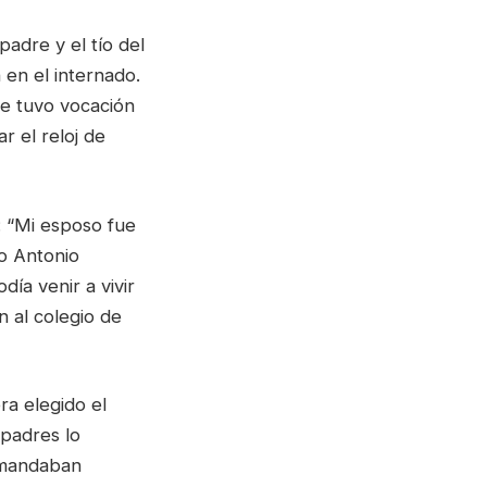
adre y el tío del
 en el internado.
e tuvo vocación
r el reloj de
: “Mi esposo fue
o Antonio
ía venir a vivir
n al colegio de
ra elegido el
 padres lo
o mandaban