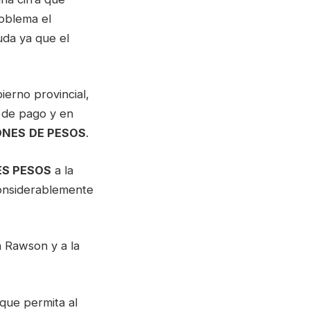
roblema el
uda ya que el
ierno provincial,
a de pago y en
ONES
DE PESOS
.
ES PESOS
a la
onsiderablemente
a Rawson y a la
que permita al