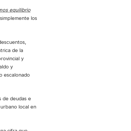
mos equilibrio
 simplemente los
descuentos,
rica de la
rovincial y
aldo y
do escalonado
as de deudas e
 urbano local en
na cifra que