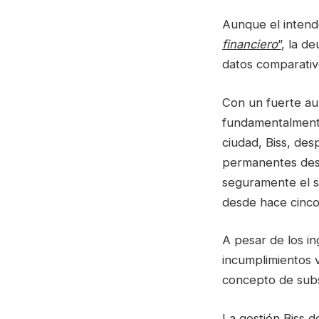
Aunque el intend
financiero
”
, la d
datos comparativ
Con un fuerte au
fundamentalmente
ciudad, Biss, des
permanentes desc
seguramente el s
desde hace cinco
A pesar de los i
incumplimientos v
concepto de sub
La gestión Biss 