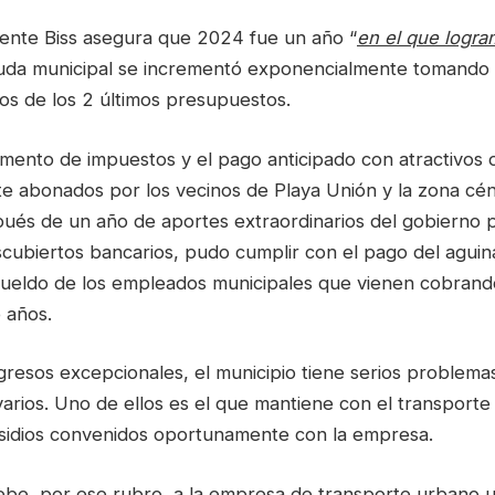
ente Biss asegura que 2024 fue un año “
en el que logra
euda municipal se incrementó exponencialmente tomando
os de los 2 últimos presupuestos.
mento de impuestos y el pago anticipado con atractivos 
 abonados por los vecinos de Playa Unión y la zona cént
pués de un año de aportes extraordinarios del gobierno p
ubiertos bancarios, pudo cumplir con el pago del aguin
ueldo de los empleados municipales que vienen cobran
 años.
ngresos excepcionales, el municipio tiene serios problem
arios. Uno de ellos es el que mantiene con el transporte
sidios convenidos oportunamente con la empresa.
debe, por ese rubro, a la empresa de transporte urbano u