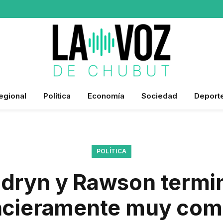
egional
Política
Economía
Sociedad
Deport
POLÍTICA
dryn y Rawson termi
ncieramente muy com